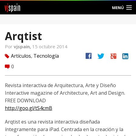
vj
spain
MENÚ
Comunidad
Arqtist
Foros
Por
vjspain,
15 octubre 2014
Noticias
facebook
twitter
google
linkedin
Artículos
,
Tecnología
tag
Vjspain
0
comment
Ayuda
Revista interactiva de Arquitectura, Arte y Diseño
Interactive magazine of Architecture, Art and Design.
Contacto
FREE DOWNLOAD
http://goo.gl/tS4cmB
Entrar
Arqtist es una revista interactiva diseñada
Crear Cuenta
íntegramente para iPad. Centrada en la creación y la