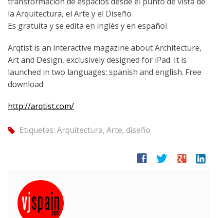
transformación de espacios desde el punto de vista de
la Arquitectura, el Arte y el Diseño.
Es gratuita y se edita en inglés y en español
Arqtist is an interactive magazine about Architecture,
Art and Design, exclusively designed for iPad. It is
launched in two languages: spanish and english. Free
download
http://arqtist.com/
Etiquetas:
Arquitectura
,
Arte
,
diseño
tag
facebook
twitter
google
linkedin