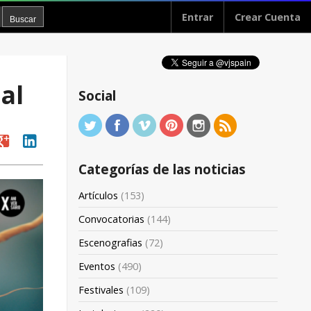
Entrar
Crear Cuenta
al
Social
oogle
linkedin
Categorías de las noticias
Artículos
(153)
Convocatorias
(144)
Escenografias
(72)
Eventos
(490)
Festivales
(109)