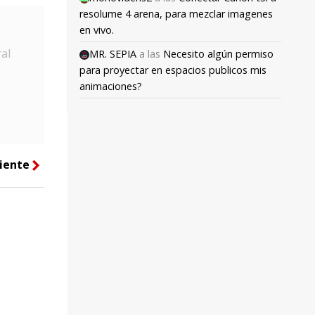
resolume 4 arena, para mezclar imagenes
en vivo.
al
MR. SEPIA
a las
Necesito algún permiso
para proyectar en espacios publicos mis
animaciones?
iente
right