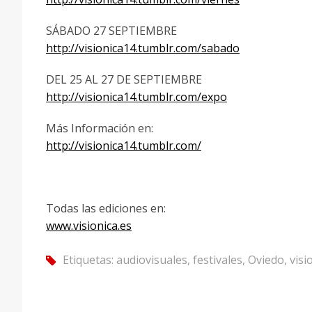
SÁBADO 27 SEPTIEMBRE
http://visionica14.tumblr.com/sabado
DEL 25 AL 27 DE SEPTIEMBRE
http://visionica14.tumblr.com/expo
Más Información en:
http://visionica14.tumblr.com/
Todas las ediciones en:
www.visionica.es
Etiquetas:
audiovisuales
,
festivales
,
Oviedo
,
visi
tag