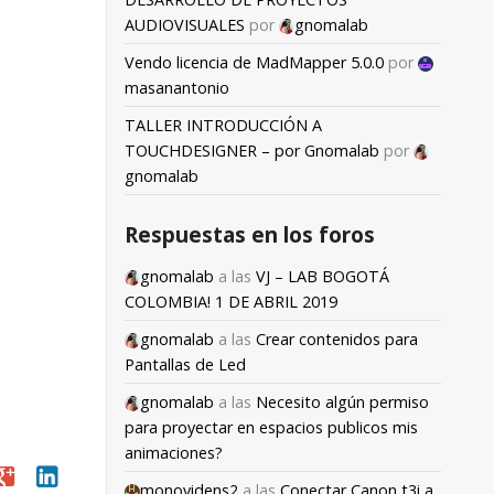
AUDIOVISUALES
por
gnomalab
Vendo licencia de MadMapper 5.0.0
por
masanantonio
TALLER INTRODUCCIÓN A
TOUCHDESIGNER – por Gnomalab
por
gnomalab
Respuestas en los foros
gnomalab
a las
VJ – LAB BOGOTÁ
COLOMBIA! 1 DE ABRIL 2019
gnomalab
a las
Crear contenidos para
Pantallas de Led
gnomalab
a las
Necesito algún permiso
para proyectar en espacios publicos mis
animaciones?
oogle
linkedin
monovidens2
a las
Conectar Canon t3i a