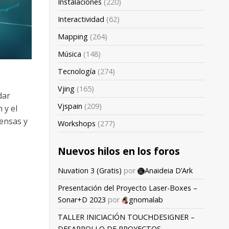
Instalaciones
(220)
Interactividad
(62)
Mapping
(264)
Música
(148)
Tecnología
(274)
Vjing
(165)
dar
Vjspain
(209)
 y el
tensas y
Workshops
(277)
Nuevos hilos en los foros
Nuvation 3 (Gratis)
por
Anaideia D’Ark
Presentación del Proyecto Laser-Boxes –
Sonar+D 2023
por
gnomalab
TALLER INICIACIÓN TOUCHDESIGNER –
DESARROLLO DE PROYECTOS