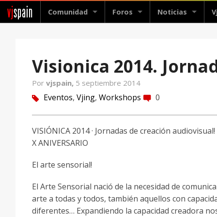
vj
spain
Comunidad
Foros
Noticias
V
Visionica 2014. Jorna
Por
vjspain,
5 septiembre 2014
Eventos
,
Vjing
,
Workshops
0
tag
comment
VISIÓNICA 2014 · Jornadas de creación audiovisual!
X ANIVERSARIO
El arte sensorial!
El Arte Sensorial nació de la necesidad de comunica
arte a todas y todos, también aquellos con capacid
diferentes… Expandiendo la capacidad creadora no