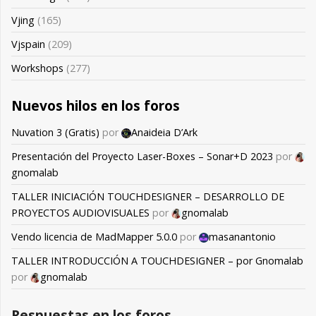
Vjing
(165)
Vjspain
(209)
Workshops
(277)
Nuevos hilos en los foros
Nuvation 3 (Gratis)
por
Anaideia D’Ark
Presentación del Proyecto Laser-Boxes – Sonar+D 2023
por
gnomalab
TALLER INICIACIÓN TOUCHDESIGNER – DESARROLLO DE
PROYECTOS AUDIOVISUALES
por
gnomalab
Vendo licencia de MadMapper 5.0.0
por
masanantonio
TALLER INTRODUCCIÓN A TOUCHDESIGNER – por Gnomalab
por
gnomalab
Respuestas en los foros