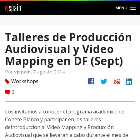
vj
spain
MENÚ
Comunidad
Talleres de Producción
Foros
Audiovisual y Video
Noticias
Mapping en DF (Sept)
Vjspain
Por
vjspain,
7 agosto 2014
facebook
twitter
google
linkedin
Workshops
tag
Ayuda
0
comment
Contacto
Los invitamos a conocer el programa académico de
Entrar
Cohete Blanco y participar en los talleres
deIntroducción al Video Mapping y Producción
Crear Cuenta
Audiovisual que se llevaran a cabo durante el mes de