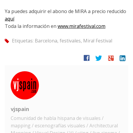
Ya puedes adquirir el abono de MIRA a precio reducido
aquí
Toda la información en
www.mirafestival.com
Etiquetas:
Barcelona
,
festivales
,
Mira! Festival
tag
facebook
twitter
google
linkedin
vjspain
Comunidad de habla hispana de visuales /
mapping / escenografías visuales / Architectural
Mapping / Visual Design / Vj / vjing / live cinema /