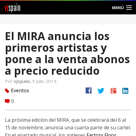
vj
spain
MENÚ
Comunidad
El MIRA anuncia los
Foros
primeros artistas y
Noticias
pone a la venta abonos
Vjspain
a precio reducido
Ayuda
Por
vjspain,
9 julio 2014
facebook
twitter
google
linkedin
Eventos
tag
Contacto
0
comment
Entrar
La próxima edición del MIRA, que se celebrará del 6 al
Crear Cuenta
15 de noviembre, anuncia una cuarta parte de su cartel.
En el apartado musical, los ingleses
Factory Floor