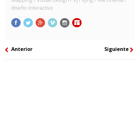
diseño interactivo
Anterior
Siguiente
left
right