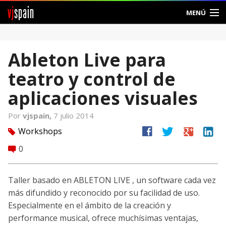
vj
spain
MENÚ
Comunidad
Ableton Live para
Foros
teatro y control de
Noticias
aplicaciones visuales
Vjspain
Por
vjspain,
7 julio 2014
facebook
twitter
google
linkedin
Workshops
tag
Ayuda
0
comment
Contacto
Taller basado en ABLETON LIVE , un software cada vez
Entrar
más difundido y reconocido por su facilidad de uso.
Especialmente en el ámbito de la creación y
Crear Cuenta
performance musical, ofrece muchísimas ventajas,