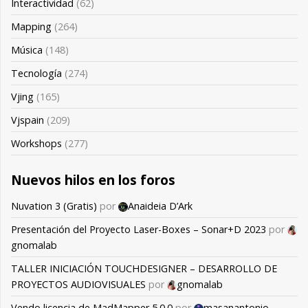
Interactividad
(62)
Mapping
(264)
Música
(148)
Tecnología
(274)
Vjing
(165)
Vjspain
(209)
Workshops
(277)
Nuevos hilos en los foros
Nuvation 3 (Gratis)
por
Anaideia D’Ark
Presentación del Proyecto Laser-Boxes – Sonar+D 2023
por
gnomalab
TALLER INICIACIÓN TOUCHDESIGNER – DESARROLLO DE
PROYECTOS AUDIOVISUALES
por
gnomalab
Vendo licencia de MadMapper 5.0.0
por
masanantonio