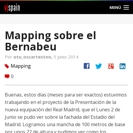
vj
spain
MENÚ
Comunidad
Mapping sobre el
Foros
Bernabeu
Noticias
Por
otu_oscarteston,
5 junio 2014
Vjspain
facebook
twitter
google
linkedin
Mapping
tag
0
comment
Ayuda
Contacto
Buenas, estos días (meses para ser exactos) estuvimos
trabajando en el proyecto de la Presentación de la
Entrar
nueva equipación del Real Madrid, que el Lunes 2 de
Junio se pudo ver sobre la fachada del Estadio del
Crear Cuenta
Madrid. Logramos una mancha de 100 metros de base
por unos 22 de altura y pudimos ver como los