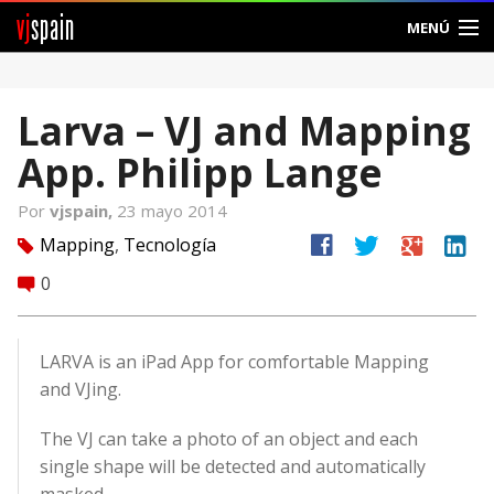
vj
spain
MENÚ
Comunidad
Larva – VJ and Mapping
Foros
App. Philipp Lange
Noticias
Por
vjspain,
23 mayo 2014
Vjspain
facebook
twitter
google
linkedin
Mapping
,
Tecnología
tag
0
comment
Ayuda
Contacto
LARVA is an iPad App for comfortable Mapping
and VJing.
Entrar
The VJ can take a photo of an object and each
Crear Cuenta
single shape will be detected and automatically
masked.