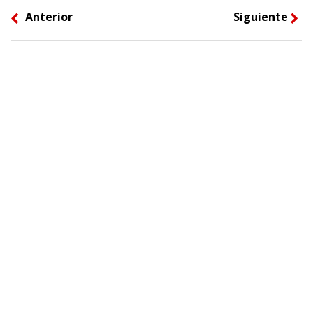
Anterior
Siguiente
left
right