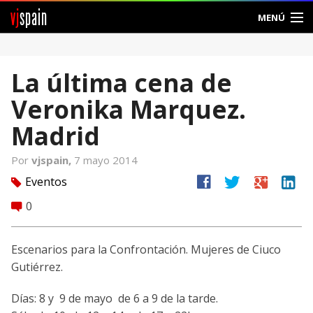
vj
spain
MENÚ
Comunidad
La última cena de
Foros
Veronika Marquez.
Noticias
Madrid
Vjspain
Por
vjspain,
7 mayo 2014
facebook
twitter
google
linkedin
Eventos
tag
Ayuda
0
comment
Contacto
Escenarios para la Confrontación. Mujeres de Ciuco
Entrar
Gutiérrez.
Crear Cuenta
Días: 8 y 9 de mayo de 6 a 9 de la tarde.