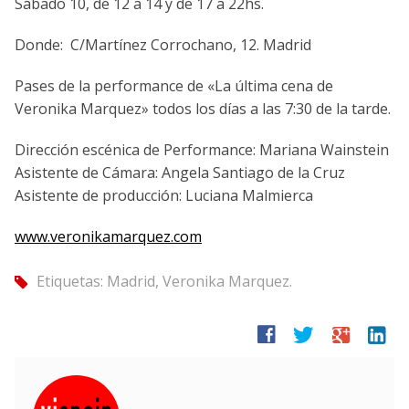
Sábado 10, de 12 a 14 y de 17 a 22hs.
Donde: C/Martínez Corrochano, 12. Madrid
Pases de la performance de «La última cena de
Veronika Marquez» todos los días a las 7:30 de la tarde.
Dirección escénica de Performance: Mariana Wainstein
Asistente de Cámara: Angela Santiago de la Cruz
Asistente de producción: Luciana Malmierca
www.veronikamarquez.com
Etiquetas:
Madrid
,
Veronika Marquez.
tag
facebook
twitter
google
linkedin