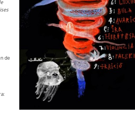
de
ises
ón de
ra: