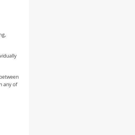
ng,
vidually
y between
th any of