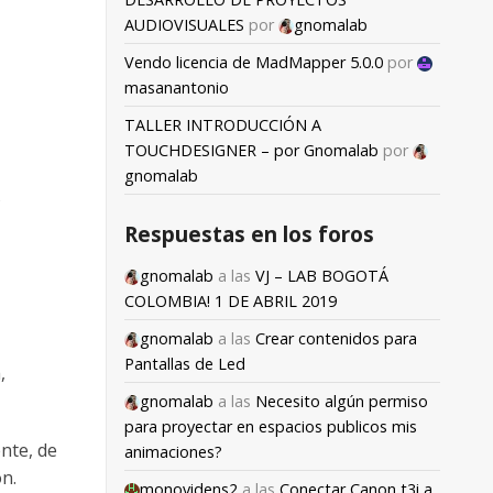
AUDIOVISUALES
por
gnomalab
Vendo licencia de MadMapper 5.0.0
por
masanantonio
TALLER INTRODUCCIÓN A
TOUCHDESIGNER – por Gnomalab
por
gnomalab
s
Respuestas en los foros
gnomalab
a las
VJ – LAB BOGOTÁ
COLOMBIA! 1 DE ABRIL 2019
gnomalab
a las
Crear contenidos para
Pantallas de Led
,
gnomalab
a las
Necesito algún permiso
para proyectar en espacios publicos mis
nte, de
animaciones?
n.
monovidens2
a las
Conectar Canon t3i a