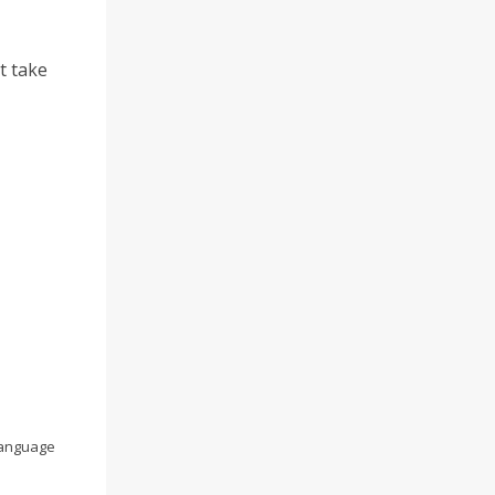
at take
 language