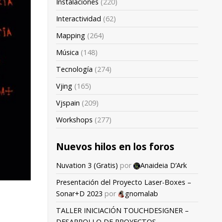
Instalaciones
(220)
Interactividad
(62)
Mapping
(264)
Música
(148)
Tecnología
(274)
Vjing
(165)
Vjspain
(209)
Workshops
(277)
Nuevos hilos en los foros
Nuvation 3 (Gratis)
por
Anaideia D’Ark
Presentación del Proyecto Laser-Boxes –
Sonar+D 2023
por
gnomalab
TALLER INICIACIÓN TOUCHDESIGNER –
DESARROLLO DE PROYECTOS