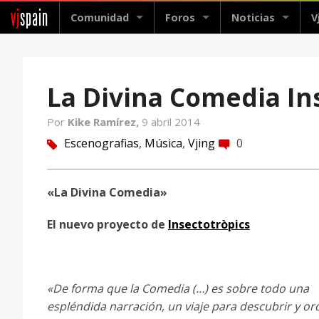
vj
spain
Comunidad
Foros
Noticias
V
La Divina Comedia In
Por
Kike Ramírez,
9 abril 2014
Escenografias
,
Música
,
Vjing
0
tag
comment
«La Divina Comedia»
El nuevo proyecto de
Insectotròpics
«De forma que la Comedia (…) es sobre todo una
espléndida narración, un viaje para descubrir y o