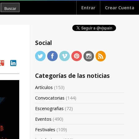
Entrar
Crear Cuenta
Social
oogle
linkedin
Categorías de las noticias
Artículos
(153)
Convocatorias
(144)
Escenografias
(72)
Eventos
(490)
Festivales
(109)