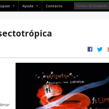
jspain
Ayuda
Contacto
sectotrópica
facebook
twitter
g
rdenar