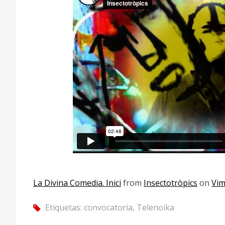
La Divina Comedia. Inici
from
Insectotròpics
on
Vi
Etiquetas:
convocatoria
,
Telenoika
tag