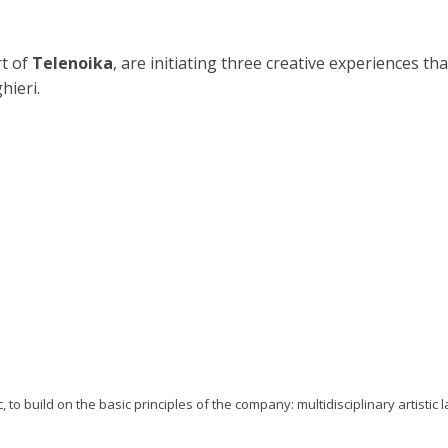
rt of
Telenoika
, are initiating three creative experiences th
hieri.
 to build on the basic principles of the company: multidisciplinary artistic