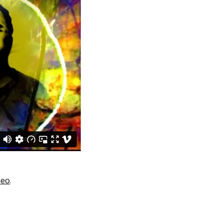
meo
.