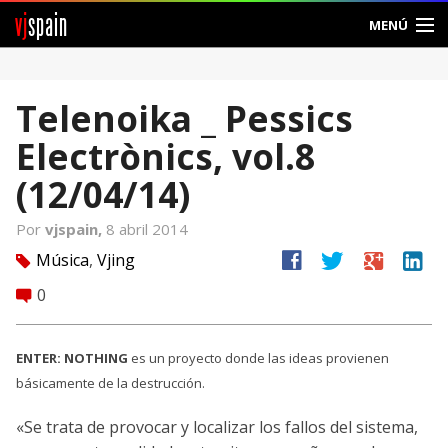
vj
spain
MENÚ
Comunidad
Telenoika _ Pessics
Foros
Electrònics, vol.8
Noticias
(12/04/14)
Vjspain
Por
vjspain,
8 abril 2014
facebook
twitter
google
linkedin
Música
,
Vjing
tag
Ayuda
0
comment
Contacto
ENTER: NOTHING
es un proyecto donde las ideas provienen
Entrar
básicamente de la destrucción.
Crear Cuenta
«Se trata de provocar y localizar los fallos del sistema,