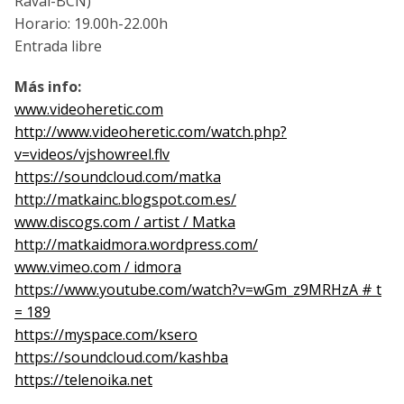
Raval-BCN)
Horario: 19.00h-22.00h
Entrada libre
Más info:
www.videoheretic.com
http://www.videoheretic.com/watch.php?
v=videos/vjshowreel.flv
https://soundcloud.com/matka
http://matkainc.blogspot.com.es/
www.discogs.com / artist / Matka
http://matkaidmora.wordpress.com/
www.vimeo.com / idmora
https://www.youtube.com/watch?v=wGm_z9MRHzA # t
= 189
https://myspace.com/ksero
https://soundcloud.com/kashba
https://telenoika.net