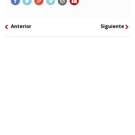
Anterior
Siguiente
left
right