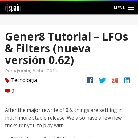
vj
spain
MENÚ
Comunidad
Gener8 Tutorial – LFOs
Foros
& Filters (nueva
Noticias
versión 0.62)
Vjspain
Por
vjspain,
8 abril 2014
facebook
twitter
google
linkedin
Tecnología
tag
Ayuda
0
comment
Contacto
After the major rewrite of 0.6, things are settling in
Entrar
much more stable release. We also have a few new
tricks for you to play with:-
Crear Cuenta