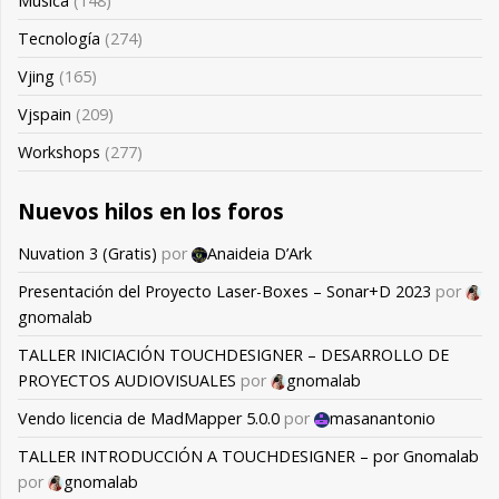
Música
(148)
Tecnología
(274)
Vjing
(165)
Vjspain
(209)
Workshops
(277)
Nuevos hilos en los foros
Nuvation 3 (Gratis)
por
Anaideia D’Ark
Presentación del Proyecto Laser-Boxes – Sonar+D 2023
por
gnomalab
TALLER INICIACIÓN TOUCHDESIGNER – DESARROLLO DE
PROYECTOS AUDIOVISUALES
por
gnomalab
Vendo licencia de MadMapper 5.0.0
por
masanantonio
TALLER INTRODUCCIÓN A TOUCHDESIGNER – por Gnomalab
por
gnomalab