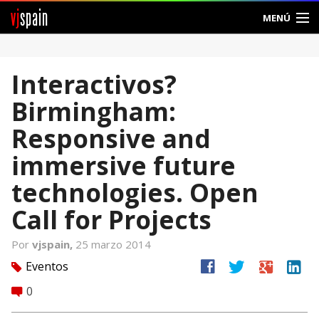
vj
spain
MENÚ
Comunidad
Interactivos?
Foros
Birmingham:
Noticias
Responsive and
Vjspain
immersive future
technologies. Open
Ayuda
Call for Projects
Contacto
Por
vjspain,
25 marzo 2014
Entrar
facebook
twitter
google
linkedin
Eventos
tag
0
Crear Cuenta
comment