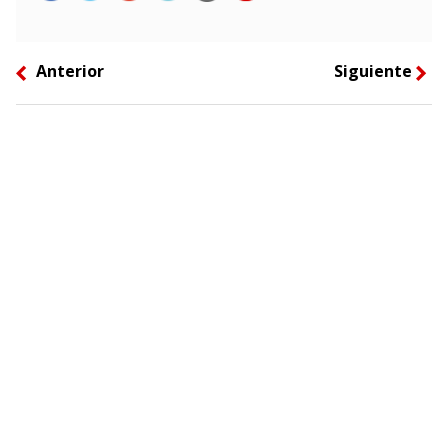
Anterior
Siguiente
left
right