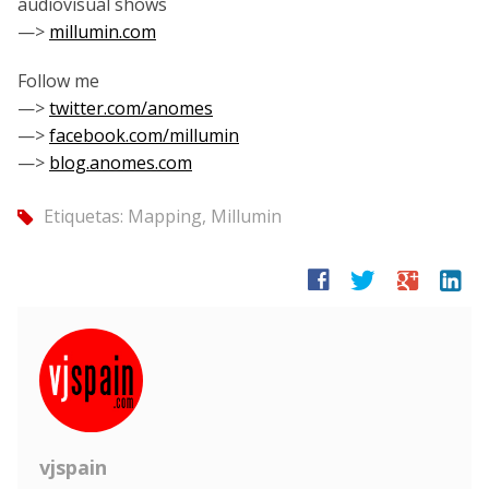
audiovisual shows
—>
millumin.com
Follow me
—>
twitter.com/anomes
—>
facebook.com/millumin
—>
blog.anomes.com
Etiquetas:
Mapping
,
Millumin
tag
facebook
twitter
google
linkedin
vjspain