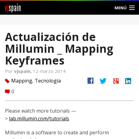
vj
spain
MENÚ
Comunidad
Actualización de
Foros
Millumin _ Mapping
Noticias
Keyframes
Vjspain
Por
vjspain,
12 marzo 2014
facebook
twitter
google
linkedin
Mapping
,
Tecnología
tag
Ayuda
0
comment
Contacto
Please watch more tutorials —
Entrar
>
lab.millumin.com/tutorials
Crear Cuenta
Millumin is a software to create and perform