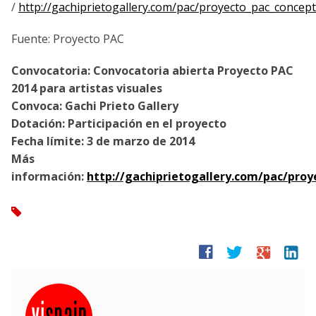
/
http://gachiprietogallery.com/pac/proyecto_pac_concep
Fuente: Proyecto PAC
Convocatoria: Convocatoria abierta Proyecto PAC
2014 para artistas visuales
Convoca: Gachi Prieto Gallery
Dotación: Participación en el proyecto
Fecha límite: 3 de marzo de 2014
Más
información:
http://gachiprietogallery.com/pac/pro
tag
facebook
twitter
google
linkedin