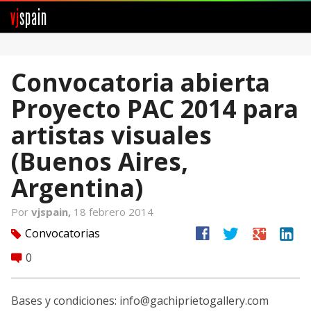
vj
spain
Comunidad
Convocatoria abierta
Foros
Proyecto PAC 2014 para
Noticias
artistas visuales
Vjspain
(Buenos Aires,
Argentina)
Ayuda
Por
vjspain,
18 febrero 2014
Contacto
facebook
twitter
google
linkedin
Convocatorias
tag
Entrar
0
comment
Crear Cuenta
Bases y condiciones: info@gachiprietogallery.co
m