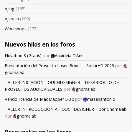
Vjing
(165)
Vjspain
(209)
Workshops
(277)
Nuevos hilos en los foros
Nuvation 3 (Gratis)
por
Anaideia D’Ark
Presentación del Proyecto Laser-Boxes – Sonar+D 2023
por
gnomalab
TALLER INICIACIÓN TOUCHDESIGNER – DESARROLLO DE
PROYECTOS AUDIOVISUALES
por
gnomalab
Vendo licencia de MadMapper 5.0.0
por
masanantonio
TALLER INTRODUCCIÓN A TOUCHDESIGNER – por Gnomalab
por
gnomalab
Respuestas en los foros