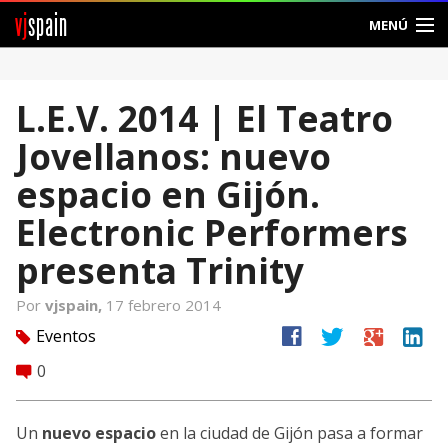
vj
spain
MENÚ
Comunidad
L.E.V. 2014 | El Teatro
Foros
Jovellanos: nuevo
Noticias
espacio en Gijón.
Vjspain
Electronic Performers
presenta Trinity
Ayuda
Por
vjspain,
17 febrero 2014
Contacto
facebook
twitter
google
linkedin
Eventos
tag
Entrar
0
comment
Crear Cuenta
Un
nuevo espacio
en la ciudad de Gijón pasa a formar