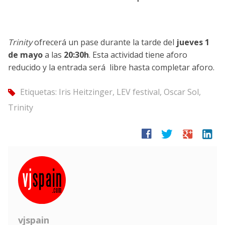
Trinity
ofrecerá un pase durante la tarde del
jueves 1
de mayo
a las
20:30h
. Esta actividad tiene aforo
reducido y la entrada será libre hasta completar aforo.
Etiquetas:
Iris Heitzinger
,
LEV festival
,
Oscar Sol
,
tag
Trinity
facebook
twitter
google
linkedin
vjspain