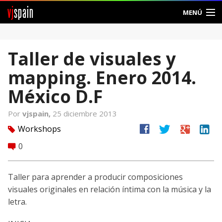
vj
spain
MENÚ
Comunidad
Taller de visuales y
Foros
mapping. Enero 2014.
Noticias
México D.F
Vjspain
Por
vjspain,
25 diciembre 2013
facebook
twitter
google
linkedin
Workshops
tag
Ayuda
0
comment
Contacto
Taller para aprender a producir composiciones
Entrar
visuales originales en relación íntima con la música y la
letra.
Crear Cuenta