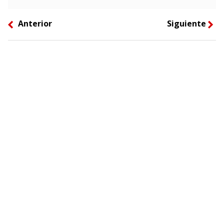
Anterior
Siguiente
left
right