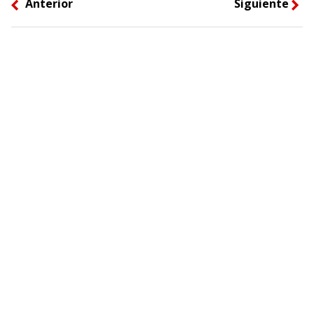
Anterior
Siguiente
left
right