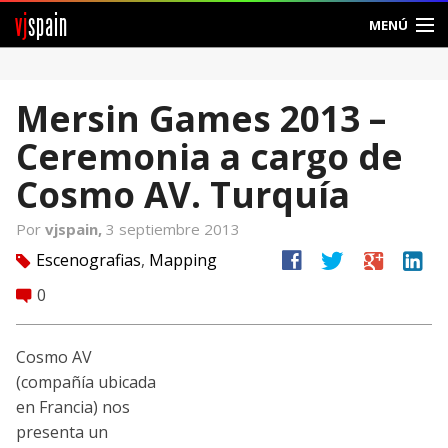
vj
spain
MENÚ
Comunidad
Mersin Games 2013 –
Foros
Ceremonia a cargo de
Noticias
Cosmo AV. Turquía
Vjspain
Por
vjspain,
3 septiembre 2013
facebook
twitter
google
linkedin
Escenografias
,
Mapping
tag
Ayuda
0
comment
Contacto
Cosmo AV
Entrar
(compañía ubicada
en Francia) nos
Crear Cuenta
presenta un