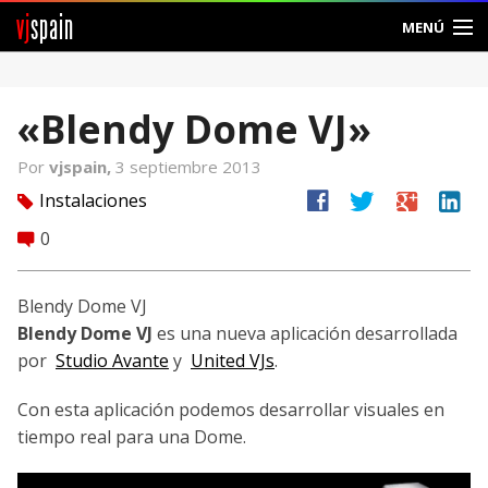
vj
spain
MENÚ
Comunidad
«Blendy Dome VJ»
Foros
Por
vjspain,
3 septiembre 2013
Noticias
facebook
twitter
google
linkedin
Instalaciones
tag
Vjspain
0
comment
Ayuda
Blendy Dome VJ
Blendy Dome VJ
es una nueva aplicación desarrollada
Contacto
por
Studio Avante
y
United VJs
.
Entrar
Con esta aplicación podemos desarrollar visuales en
tiempo real para una Dome.
Crear Cuenta