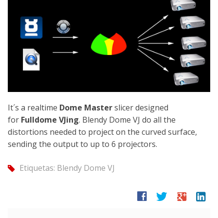
It´s a realtime
Dome Master
slicer designed
for
Fulldome VJing
. Blendy Dome VJ do all the
distortions needed to project on the curved surface,
sending the output to up to 6 projectors.
Etiquetas:
Blendy Dome VJ
tag
facebook
twitter
google
linkedin