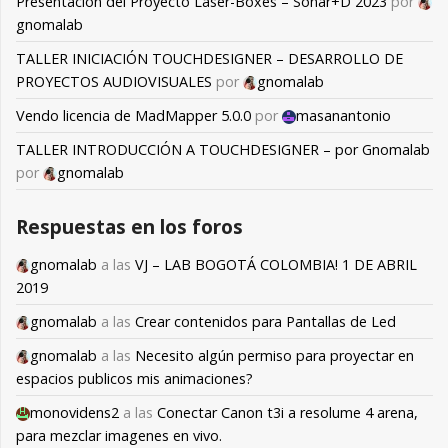
Presentación del Proyecto Laser-Boxes – Sonar+D 2023
por
gnomalab
TALLER INICIACIÓN TOUCHDESIGNER – DESARROLLO DE
PROYECTOS AUDIOVISUALES
por
gnomalab
Vendo licencia de MadMapper 5.0.0
por
masanantonio
TALLER INTRODUCCIÓN A TOUCHDESIGNER – por Gnomalab
por
gnomalab
Respuestas en los foros
gnomalab
a las
VJ – LAB BOGOTÁ COLOMBIA! 1 DE ABRIL
2019
gnomalab
a las
Crear contenidos para Pantallas de Led
gnomalab
a las
Necesito algún permiso para proyectar en
espacios publicos mis animaciones?
monovidens2
a las
Conectar Canon t3i a resolume 4 arena,
para mezclar imagenes en vivo.