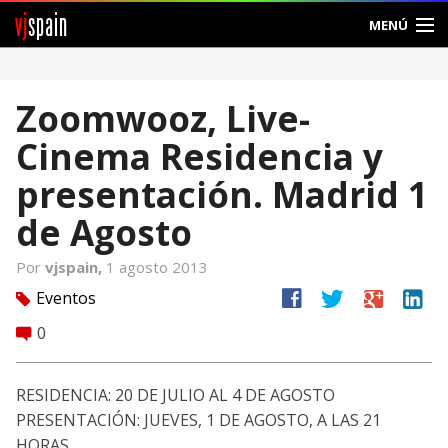
vj
spain
MENÚ
Comunidad
Zoomwooz, Live-
Foros
Cinema Residencia y
Noticias
presentación. Madrid 1
Vjspain
de Agosto
Ayuda
Por
vjspain,
1 agosto 2013
facebook
twitter
google
linkedin
Eventos
tag
Contacto
0
comment
Entrar
RESIDENCIA: 20 DE JULIO AL 4 DE AGOSTO
Crear Cuenta
PRESENTACIÓN: JUEVES, 1 DE AGOSTO, A LAS 21
HORAS