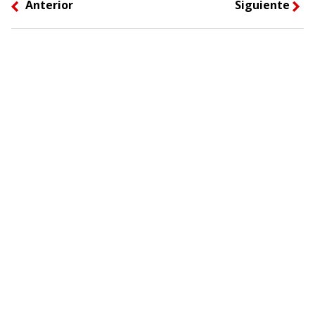
Anterior
Siguiente
left
right