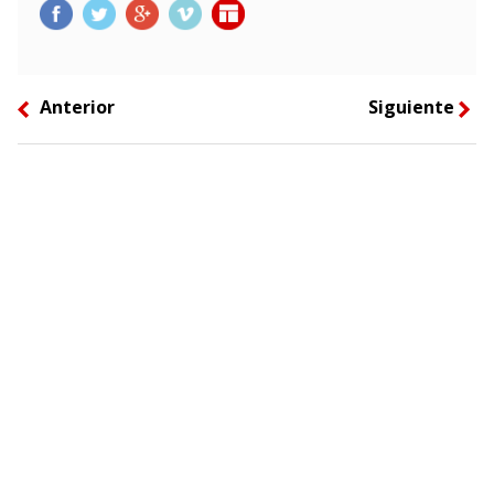
Anterior
Siguiente
left
right