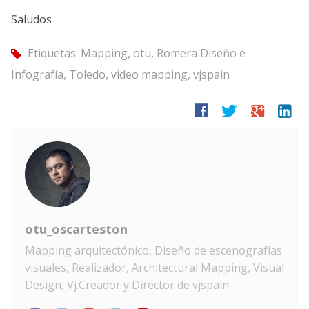
Saludos
Etiquetas:
Mapping
,
otu
,
Romera Diseño e
tag
Infografía
,
Toledo
,
video mapping
,
vjspain
facebook
twitter
google
linkedin
otu_oscarteston
Mapping arquitectónico, Diseño de escenografías
visuales, Realizador, Architectural Mapping, Visual
Design, Vj.Creador y Director de vjspain.