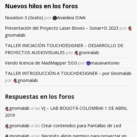
Nuevos hilos en los foros
Nuvation 3 (Gratis)
por
Anaideia D’Ark
Presentación del Proyecto Laser-Boxes – Sonar+D 2023
por
gnomalab
TALLER INICIACIÓN TOUCHDESIGNER – DESARROLLO DE
PROYECTOS AUDIOVISUALES
por
gnomalab
Vendo licencia de MadMapper 5.0.0
por
masanantonio
TALLER INTRODUCCIÓN A TOUCHDESIGNER – por Gnomalab
por
gnomalab
Respuestas en los foros
gnomalab
a las
VJ – LAB BOGOTÁ COLOMBIA! 1 DE ABRIL
2019
gnomalab
a las
Crear contenidos para Pantallas de Led
gnomalab
a las
Necesito algún permiso para proyectar en