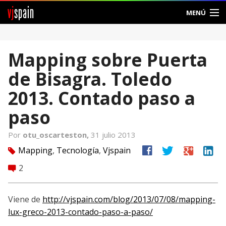
vj
spain
MENÚ
Comunidad
Mapping sobre Puerta
Foros
de Bisagra. Toledo
Noticias
2013. Contado paso a
Vjspain
paso
Ayuda
Por
otu_oscarteston,
31 julio 2013
facebook
twitter
google
linkedin
Mapping
,
Tecnología
,
Vjspain
tag
Contacto
2
comment
Entrar
Viene de
http://vjspain.com/blog/2013/07/08/mapping-
Crear Cuenta
lux-greco-2013-contado-paso-a-paso/