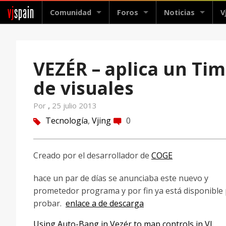
vj
spain
Comunidad
Foros
Noticias
V
VEZÉR – aplica un Ti
de visuales
Por
,
25 julio 2013
Tecnología
,
Vjing
0
tag
comment
Creado por el desarrollador de
COGE
hace un par de días se anunciaba este nuevo y
prometedor programa y por fin ya está disponible
probar.
enlace a de descarga
Using Auto-Bang in Vezér to map controls in VJ