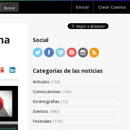
Entrar
Crear Cuenta
ma
Social
oogle
linkedin
Categorías de las noticias
Artículos
(153)
Convocatorias
(144)
Escenografias
(72)
Eventos
(490)
Festivales
(109)