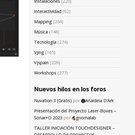
Instalaciones
(220)
Interactividad
(62)
Mapping
(264)
Música
(148)
Tecnología
(274)
Vjing
(165)
Vjspain
(209)
Workshops
(277)
Nuevos hilos en los foros
Nuvation 3 (Gratis)
por
Anaideia D’Ark
Presentación del Proyecto Laser-Boxes –
Sonar+D 2023
por
gnomalab
TALLER INICIACIÓN TOUCHDESIGNER –
DESARROLLO DE PROYECTOS