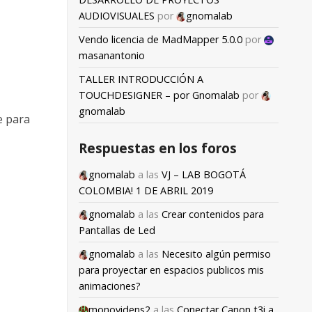
AUDIOVISUALES
por
gnomalab
Vendo licencia de MadMapper 5.0.0
por
masanantonio
TALLER INTRODUCCIÓN A
TOUCHDESIGNER – por Gnomalab
por
gnomalab
e para
Respuestas en los foros
gnomalab
a las
VJ – LAB BOGOTÁ
COLOMBIA! 1 DE ABRIL 2019
gnomalab
a las
Crear contenidos para
Pantallas de Led
gnomalab
a las
Necesito algún permiso
para proyectar en espacios publicos mis
animaciones?
monovidens2
a las
Conectar Canon t3i a