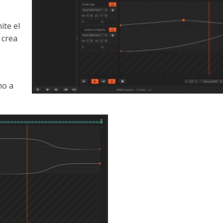
te el
 crea
mo a