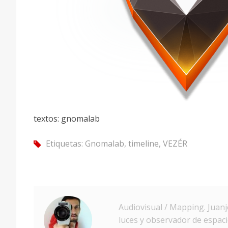
textos: gnomalab
Etiquetas:
Gnomalab
,
timeline
,
VEZÉR
tag
Audiovisual / Mapping. Juan
luces y observador de espaci