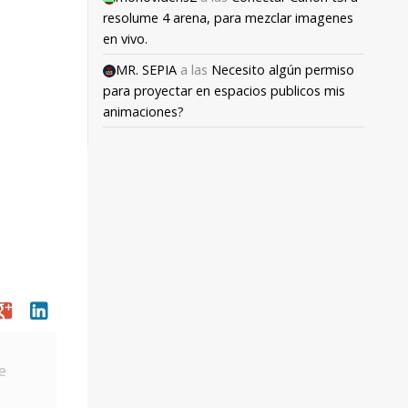
resolume 4 arena, para mezclar imagenes
en vivo.
MR. SEPIA
a las
Necesito algún permiso
para proyectar en espacios publicos mis
animaciones?
oogle
linkedin
e