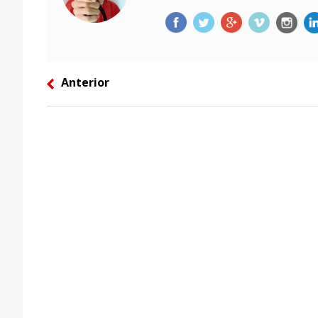
Anterior
left