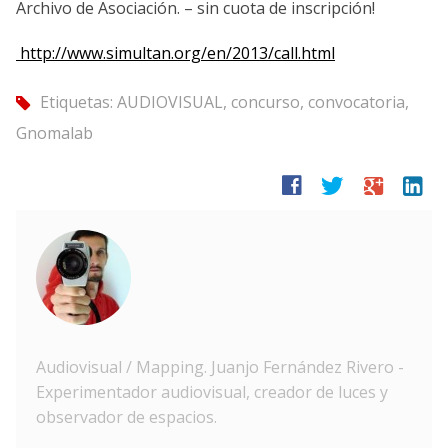
Archivo de Asociación. – sin cuota de inscripción!
http://www.simultan.org/en/2013/call.html
Etiquetas:
AUDIOVISUAL
,
concurso
,
convocatoria
,
tag
Gnomalab
facebook
twitter
google
linkedin
Audiovisual / Mapping. Juanjo Fernández Rivero -
Experimentador audiovisual, creador de luces y
observador de espacios.