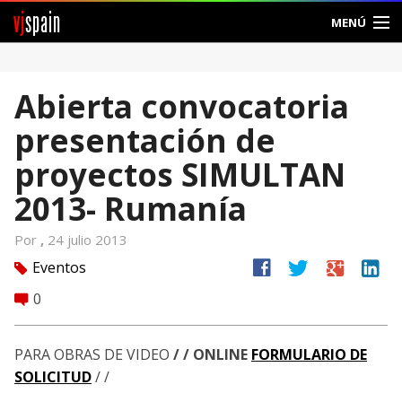
vj
spain
MENÚ
Comunidad
Abierta convocatoria
Foros
presentación de
Noticias
proyectos SIMULTAN
Vjspain
2013- Rumanía
Ayuda
Por
,
24 julio 2013
facebook
twitter
google
linkedin
Eventos
tag
Contacto
0
comment
Entrar
PARA OBRAS DE VIDEO
/ / ONLINE
FORMULARIO DE
Crear Cuenta
SOLICITUD
/ /