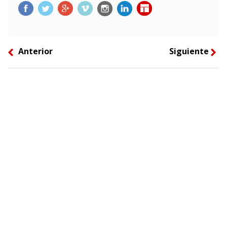
Anterior
Siguiente
left
right