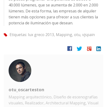
40.000 lúmenes, que se aumenta de 2.000 en 2.000
lúmenes. De esta forma, las empresas de alquiler
tienen más opciones para ofrecer a sus clientes la
potencia de iluminación que desean.
Etiquetas:
lux greco 2013
,
Mapping
,
otu
,
vjspain
tag
facebook
twitter
google
linkedin
otu_oscarteston
Mapping arquitectónico, Diseño de escenografías
visuales, Realizador, Architectural Mapping, Visual