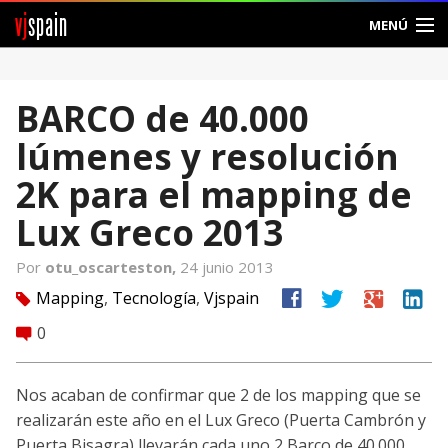
vj
spain
MENÚ
Comunidad
BARCO de 40.000
Foros
lúmenes y resolución
Noticias
2K para el mapping de
Vjspain
Lux Greco 2013
Ayuda
Por
otu_oscarteston,
24 junio 2013
facebook
twitter
google
linkedin
Mapping
,
Tecnología
,
Vjspain
tag
Contacto
0
comment
Entrar
Nos acaban de confirmar que 2 de los mapping que se
Crear Cuenta
realizarán este año en el Lux Greco (Puerta Cambrón y
Puerta Bisagra) llevarán cada uno 2 Barco de 40.000