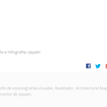
o e Infografía
,
vjspain
facebook
twitter
g
ño de escenografías visuales, Realizador, Architectural Ma
irector de vjspain.