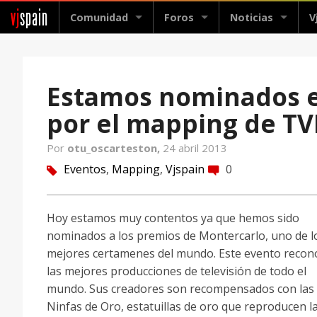
vj
spain
Comunidad
Foros
Noticias
V
Estamos nominados en
por el mapping de TV
Por
otu_oscarteston,
24 abril 2013
Eventos
,
Mapping
,
Vjspain
0
tag
comment
Hoy estamos muy contentos ya que hemos sido
nominados a los premios de Montercarlo, uno de l
mejores certamenes del mundo. Este evento recon
las mejores producciones de televisión de todo el
mundo. Sus creadores son recompensados con las
Ninfas de Oro, estatuillas de oro que reproducen l