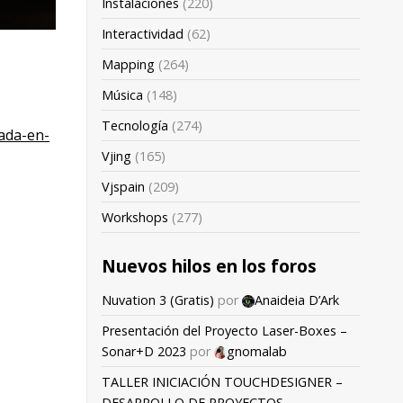
Instalaciones
(220)
Interactividad
(62)
Mapping
(264)
Música
(148)
Tecnología
(274)
a
da-en-
Vjing
(165)
Vjspain
(209)
Workshops
(277)
Nuevos hilos en los foros
Nuvation 3 (Gratis)
por
Anaideia D’Ark
Presentación del Proyecto Laser-Boxes –
Sonar+D 2023
por
gnomalab
TALLER INICIACIÓN TOUCHDESIGNER –
DESARROLLO DE PROYECTOS