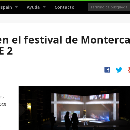
jspain
Ayuda
Contacto
 el festival de Monterca
E 2
facebook
twitter
g
os
oce
a