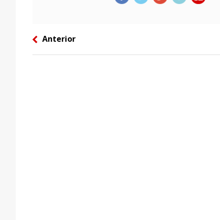
Anterior
left