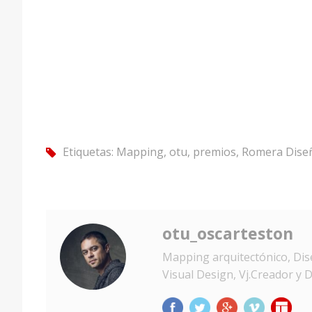
Etiquetas:
Mapping
,
otu
,
premios
,
Romera Diseñ
tag
otu_oscarteston
Mapping arquitectónico, Dise
Visual Design, Vj.Creador y D