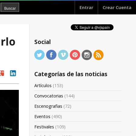
Entrar
Crear Cuenta
rlo
Social
oogle
linkedin
Categorías de las noticias
Artículos
(153)
Convocatorias
(144)
Escenografias
(72)
Eventos
(490)
Festivales
(109)