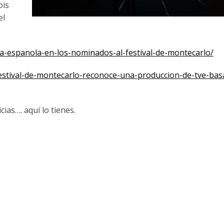
ois
el
ia-espanola-en
-los-nominados-al-festival-de-
montecarlo/
festival-de-montecarlo-recon
oce-una-produccion-de-tve-bas
cias…. aquí lo tienes.