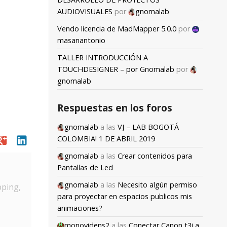
AUDIOVISUALES
por
gnomalab
Vendo licencia de MadMapper 5.0.0
por
masanantonio
TALLER INTRODUCCIÓN A
TOUCHDESIGNER – por Gnomalab
por
gnomalab
Respuestas en los foros
gnomalab
a las
VJ – LAB BOGOTÁ
oogle
linkedin
COLOMBIA! 1 DE ABRIL 2019
gnomalab
a las
Crear contenidos para
Pantallas de Led
gnomalab
a las
Necesito algún permiso
pping,
para proyectar en espacios publicos mis
animaciones?
monovidens2
a las
Conectar Canon t3i a