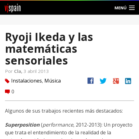
vj
spain
MENÚ
Comunidad
Ryoji Ikeda y las
Foros
matemáticas
Noticias
sensoriales
Vjspain
Por
Cla,
3 abril 2013
facebook
twitter
google
linkedin
Instalaciones
,
Música
tag
Ayuda
0
comment
Contacto
Algunos de sus trabajos recientes más destacados:
Entrar
Superposition
(
performance
, 2012-2013): Un proyecto
Crear Cuenta
que trata el entendimiento de la realidad de la