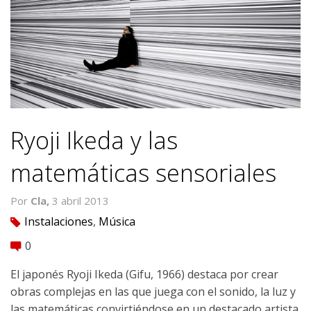
Ryoji Ikeda y las
matemáticas sensoriales
Por
Cla,
3 abril 2013
Instalaciones
,
Música
tag
0
comment
El japonés Ryoji Ikeda (Gifu, 1966) destaca por crear
obras complejas en las que juega con el sonido, la luz y
las matemáticas convirtiéndose en un destacado artista