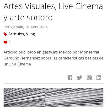
Artes Visuales, Live Cinema
y arte sonoro
Por
vjspain,
18 junio 2014
Artículos
,
Vjing
tag
1
comment
Artículo publicado en gastv.mx México por Monserrat
Garduño Hernández sobre las características básicas de
un Live Cinema.
facebook
twitter
google
linkedin