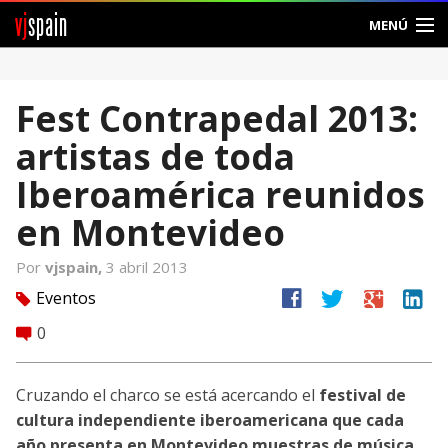
vj
spain
MENÚ
Comunidad
Fest Contrapedal 2013:
Foros
artistas de toda
Noticias
Iberoamérica reunidos
Vjspain
en Montevideo
Ayuda
Por
vjspain,
3 abril 2013
facebook
twitter
google
linkedin
Eventos
tag
Contacto
0
comment
Entrar
Cruzando el charco se está acercando el
festival de
Crear Cuenta
cultura independiente iberoamericana que cada
año presenta en Montevideo muestras de música,