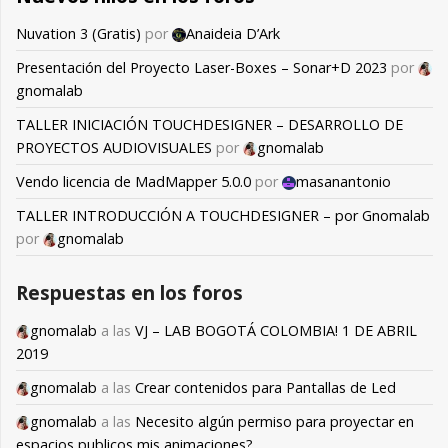
Nuvation 3 (Gratis)
por
Anaideia D’Ark
Presentación del Proyecto Laser-Boxes – Sonar+D 2023
por
gnomalab
TALLER INICIACIÓN TOUCHDESIGNER – DESARROLLO DE
PROYECTOS AUDIOVISUALES
por
gnomalab
Vendo licencia de MadMapper 5.0.0
por
masanantonio
TALLER INTRODUCCIÓN A TOUCHDESIGNER – por Gnomalab
por
gnomalab
Respuestas en los foros
gnomalab
a las
VJ – LAB BOGOTÁ COLOMBIA! 1 DE ABRIL
2019
gnomalab
a las
Crear contenidos para Pantallas de Led
gnomalab
a las
Necesito algún permiso para proyectar en
espacios publicos mis animaciones?