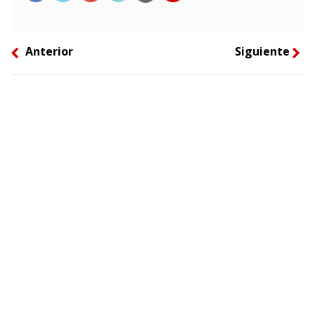
Anterior
Siguiente
left
right