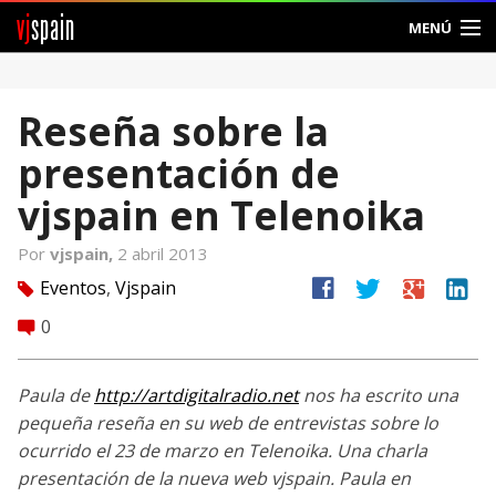
vj
spain
MENÚ
Comunidad
Reseña sobre la
Foros
presentación de
Noticias
vjspain en Telenoika
Vjspain
Por
vjspain,
2 abril 2013
facebook
twitter
google
linkedin
Eventos
,
Vjspain
tag
Ayuda
0
comment
Contacto
Paula de
http://artdigitalradio.net
nos ha escrito una
Entrar
pequeña reseña en su web de entrevistas sobre lo
ocurrido el 23 de marzo en Telenoika. Una charla
Crear Cuenta
presentación de la nueva web vjspain. Paula en