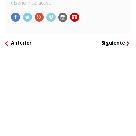
diseño interactivo
Anterior
Siguiente
left
right