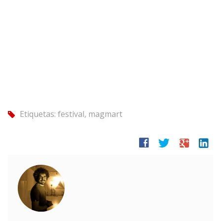
Etiquetas:
festival
,
magmart
tag
facebook
twitter
google
linkedin