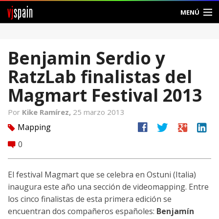
vj
spain
MENÚ
Comunidad
Benjamin Serdio y
Foros
RatzLab finalistas del
Noticias
Magmart Festival 2013
Vjspain
Por
Kike Ramírez,
25 marzo 2013
facebook
twitter
google
linkedin
Mapping
tag
Ayuda
0
comment
Contacto
El festival Magmart que se celebra en Ostuni (Italia)
Entrar
inaugura este año una sección de videomapping. Entre
los cinco finalistas de esta primera edición se
Crear Cuenta
encuentran dos compañeros españoles:
Benjamín