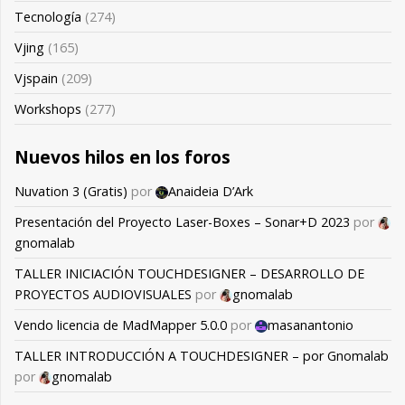
Tecnología
(274)
Vjing
(165)
Vjspain
(209)
Workshops
(277)
Nuevos hilos en los foros
Nuvation 3 (Gratis)
por
Anaideia D’Ark
Presentación del Proyecto Laser-Boxes – Sonar+D 2023
por
gnomalab
TALLER INICIACIÓN TOUCHDESIGNER – DESARROLLO DE
PROYECTOS AUDIOVISUALES
por
gnomalab
Vendo licencia de MadMapper 5.0.0
por
masanantonio
TALLER INTRODUCCIÓN A TOUCHDESIGNER – por Gnomalab
por
gnomalab