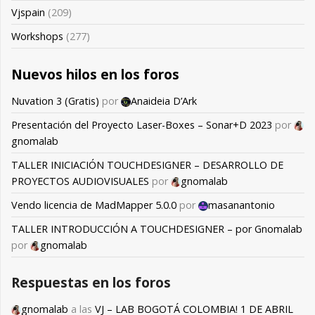
Vjspain
(209)
Workshops
(277)
Nuevos hilos en los foros
Nuvation 3 (Gratis)
por
Anaideia D’Ark
Presentación del Proyecto Laser-Boxes – Sonar+D 2023
por
gnomalab
TALLER INICIACIÓN TOUCHDESIGNER – DESARROLLO DE
PROYECTOS AUDIOVISUALES
por
gnomalab
Vendo licencia de MadMapper 5.0.0
por
masanantonio
TALLER INTRODUCCIÓN A TOUCHDESIGNER – por Gnomalab
por
gnomalab
Respuestas en los foros
gnomalab
a las
VJ – LAB BOGOTÁ COLOMBIA! 1 DE ABRIL