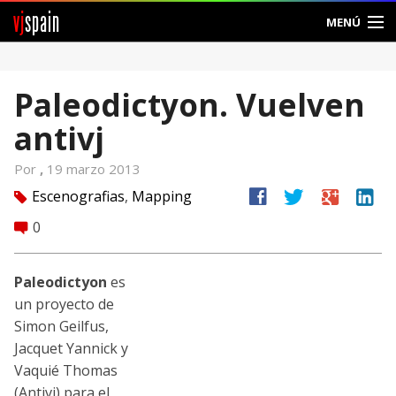
vj
spain
MENÚ
Comunidad
Paleodictyon. Vuelven
Foros
antivj
Noticias
Por
,
19 marzo 2013
Vjspain
facebook
twitter
google
linkedin
Escenografias
,
Mapping
tag
0
comment
Ayuda
Contacto
Paleodictyon
es
un proyecto de
Entrar
Simon Geilfus,
Jacquet Yannick y
Crear Cuenta
Vaquié Thomas
(Antivj) para el