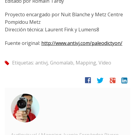
Editado por Romain Tardy
Proyecto encargado por Nuit Blanche y Metz Centre
Pompidou Metz
Dirección técnica: Laurent Fink y Lumens8
Fuente original:
http://www.antivj.com/paleodictyon/
Etiquetas:
antivj
,
Gnomalab
,
Mapping
,
Video
tag
facebook
twitter
google
linkedin