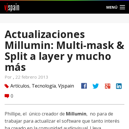
vj
spain
MENÚ
Comunidad
Actualizaciones
Foros
Millumin: Multi-mask &
Noticias
Split a layer y mucho
Vjspain
más
Ayuda
Por
,
22 febrero 2013
facebook
twitter
google
linkedin
Artículos
,
Tecnología
,
Vjspain
tag
Contacto
0
comment
Entrar
Phillipe, el único creador de
Millumin
, no para de
Crear Cuenta
trabajar para actualizar el software que tanto interés
ha creado en la comunidad audiovisual. Lleva