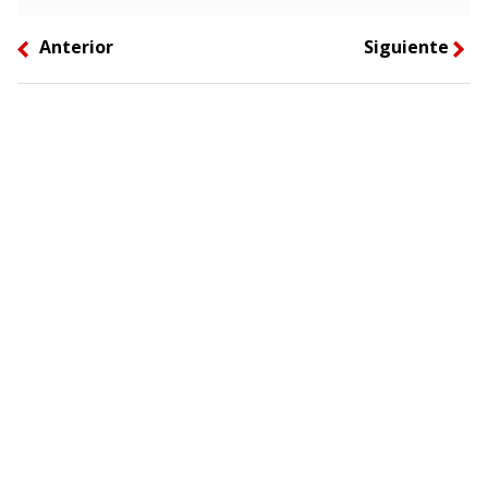
Anterior
Siguiente
left
right