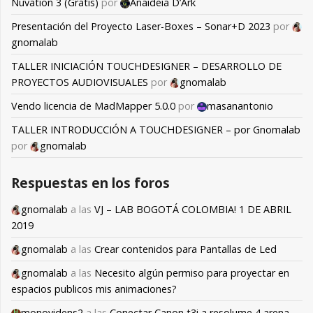
Nuvation 3 (Gratis)
por
Anaideia D’Ark
Presentación del Proyecto Laser-Boxes – Sonar+D 2023
por
gnomalab
TALLER INICIACIÓN TOUCHDESIGNER – DESARROLLO DE
PROYECTOS AUDIOVISUALES
por
gnomalab
Vendo licencia de MadMapper 5.0.0
por
masanantonio
TALLER INTRODUCCIÓN A TOUCHDESIGNER – por Gnomalab
por
gnomalab
Respuestas en los foros
gnomalab
a las
VJ – LAB BOGOTÁ COLOMBIA! 1 DE ABRIL
2019
gnomalab
a las
Crear contenidos para Pantallas de Led
gnomalab
a las
Necesito algún permiso para proyectar en
espacios publicos mis animaciones?
monovidens2
a las
Conectar Canon t3i a resolume 4 arena,