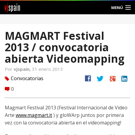
vj
spain
MENÚ
Comunidad
MAGMART Festival
Foros
2013 / convocatoria
Noticias
abierta Videomapping
Vjspain
Por
vjspain,
31 enero 2013
facebook
twitter
google
linkedin
Convocatorias
tag
Ayuda
0
comment
Contacto
Magmart Festival 2013 (Festival Internacional de Video
Entrar
Arte
www.magmart.it
) y gloWArp juntos por primera
vez con la convocatoria abierta en el videomapping!
Crear Cuenta