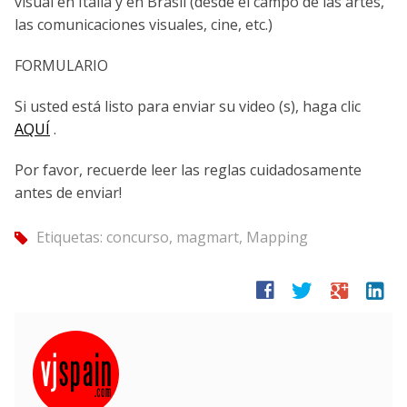
visual en Italia y en Brasil (desde el campo de las artes,
las comunicaciones visuales, cine, etc.)
FORMULARIO
Si usted está listo para enviar su video (s), haga clic
AQUÍ
.
Por favor, recuerde leer las reglas cuidadosamente
antes de enviar!
Etiquetas:
concurso
,
magmart
,
Mapping
tag
facebook
twitter
google
linkedin