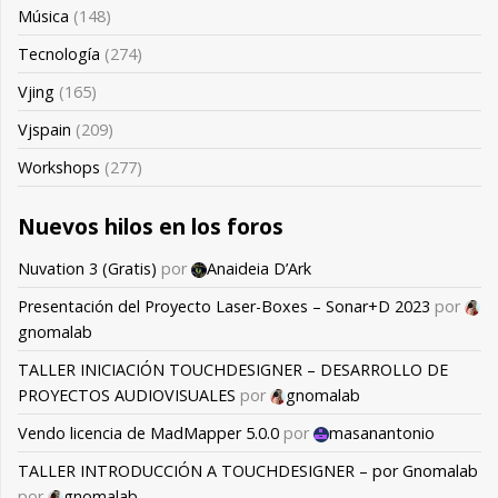
Música
(148)
Tecnología
(274)
Vjing
(165)
Vjspain
(209)
Workshops
(277)
Nuevos hilos en los foros
Nuvation 3 (Gratis)
por
Anaideia D’Ark
Presentación del Proyecto Laser-Boxes – Sonar+D 2023
por
gnomalab
TALLER INICIACIÓN TOUCHDESIGNER – DESARROLLO DE
PROYECTOS AUDIOVISUALES
por
gnomalab
Vendo licencia de MadMapper 5.0.0
por
masanantonio
TALLER INTRODUCCIÓN A TOUCHDESIGNER – por Gnomalab
por
gnomalab