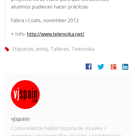
alumnos pudieran hacer prácitcas.
Fabra i Coats, november 2012
+ Info:
http://www.telenoika.net/
Etiquetas:
antivj
,
Talleres
,
Telenoika
tag
facebook
twitter
google
linkedin
vjspain
Comunidad de habla hispana de visuales /
mapping / escenografías visuales / Architectural