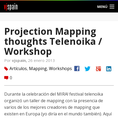
vj
spain
MENÚ
Comunidad
Projection Mapping
Foros
thoughts Telenoika /
Noticias
Workshop
Vjspain
Por
vjspain,
26 enero 2013
facebook
twitter
google
linkedin
Artículos
,
Mapping
,
Workshops
tag
Ayuda
0
comment
Contacto
Durante la celebración del MIRA! festival telenoika
Entrar
organizó un taller de mapping con la presencia de
varios de los mejores creadores de mapping que
Crear Cuenta
existen en Europa (yo diría en el mundo también). Aquí