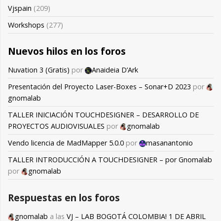
Vjspain
(209)
Workshops
(277)
Nuevos hilos en los foros
Nuvation 3 (Gratis)
por
Anaideia D’Ark
Presentación del Proyecto Laser-Boxes – Sonar+D 2023
por
gnomalab
TALLER INICIACIÓN TOUCHDESIGNER – DESARROLLO DE
PROYECTOS AUDIOVISUALES
por
gnomalab
Vendo licencia de MadMapper 5.0.0
por
masanantonio
TALLER INTRODUCCIÓN A TOUCHDESIGNER – por Gnomalab
por
gnomalab
Respuestas en los foros
gnomalab
a las
VJ – LAB BOGOTÁ COLOMBIA! 1 DE ABRIL