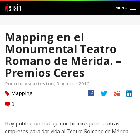
vj
spain
MENÚ
Comunidad
Mapping en el
Foros
Monumental Teatro
Noticias
Romano de Mérida. –
Vjspain
Premios Ceres
Ayuda
Por
otu_oscarteston,
5 octubre 2012
facebook
twitter
google
linkedin
Mapping
tag
Contacto
0
comment
Entrar
Hoy publico un trabajo que hicimos junto a otras
Crear Cuenta
empresas para dar vida al Teatro Romano de Mérida.