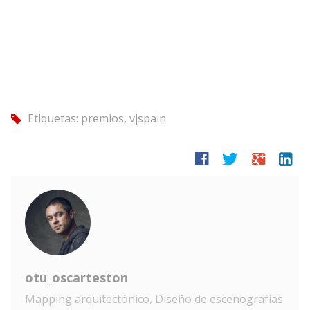
Etiquetas:
premios
,
vjspain
tag
facebook
twitter
google
linkedin
otu_oscarteston
Mapping arquitectónico, Diseño de escenografías