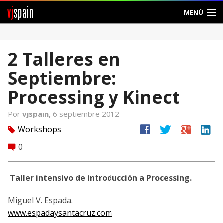
vj
spain
MENÚ
Comunidad
2 Talleres en
Foros
Septiembre:
Noticias
Processing y Kinect
Vjspain
Por
vjspain,
6 septiembre 2012
facebook
twitter
google
linkedin
Workshops
tag
Ayuda
0
comment
Contacto
Taller intensivo de introducción a Processing.
Entrar
Miguel V. Espada.
Crear Cuenta
www.espadaysantacruz.com