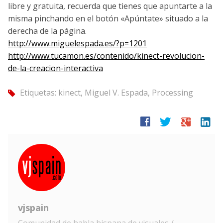
libre y gratuita, recuerda que tienes que apuntarte a la
misma pinchando en el botón «Apúntate» situado a la
derecha de la página.
http://www.miguelespada.es/?p=1201
http://www.tucamon.es/contenido/kinect-revolucion-
de-la-creacion-interactiva
Etiquetas:
kinect
,
Miguel V. Espada
,
Processing
tag
facebook
twitter
google
linkedin
vjspain
Comunidad de habla hispana de visuales /