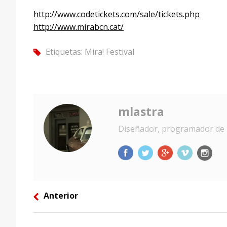
http://www.codetickets.com/sale/tickets.php
http://www.mirabcn.cat/
Etiquetas:
Mira! Festival
tag
mlastra
Diseñador, programador de 
Anterior
left