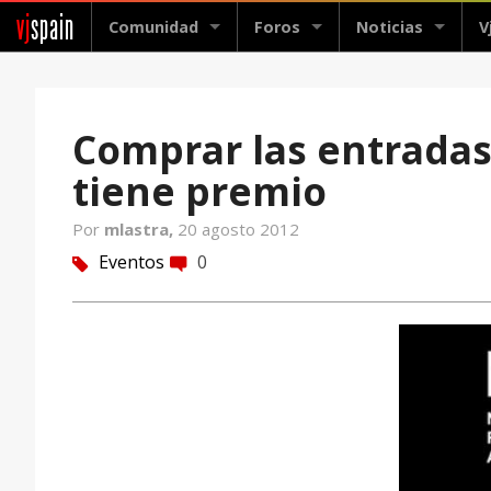
vj
spain
Comunidad
Foros
Noticias
V
Comprar las entradas 
tiene premio
Por
mlastra,
20 agosto 2012
Eventos
0
tag
comment