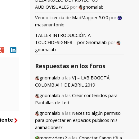
AUDIOVISUALES
por
gnomalab
Vendo licencia de MadMapper 5.0.0
por
masanantonio
TALLER INTRODUCCIÓN A
TOUCHDESIGNER – por Gnomalab
por
oogle
linkedin
gnomalab
Respuestas en los foros
gnomalab
a las
VJ – LAB BOGOTÁ
COLOMBIA! 1 DE ABRIL 2019
gnomalab
a las
Crear contenidos para
Pantallas de Led
gnomalab
a las
Necesito algún permiso
iente
right
para proyectar en espacios publicos mis
animaciones?
monovidens2
a las
Conectar Canon t3i a