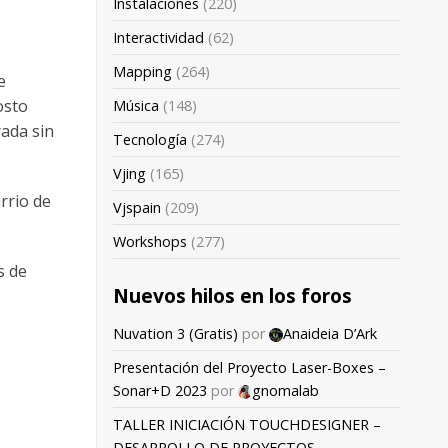
Instalaciones
(220)
Interactividad
(62)
Mapping
(264)
e
osto
Música
(148)
rada sin
Tecnología
(274)
Vjing
(165)
arrio de
Vjspain
(209)
Workshops
(277)
s de
Nuevos hilos en los foros
Nuvation 3 (Gratis)
por
Anaideia D’Ark
Presentación del Proyecto Laser-Boxes –
Sonar+D 2023
por
gnomalab
TALLER INICIACIÓN TOUCHDESIGNER –
DESARROLLO DE PROYECTOS