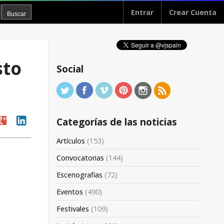
Entrar
Crear Cuenta
sto
Social
oogle
linkedin
Categorías de las noticias
Artículos
(153)
Convocatorias
(144)
Escenografias
(72)
Eventos
(490)
Festivales
(109)