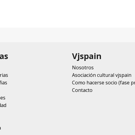
as
Vjspain
Nosotros
rias
Asociación cultural vjspain
ias
Como hacerse socio (fase p
Contacto
nes
dad
a