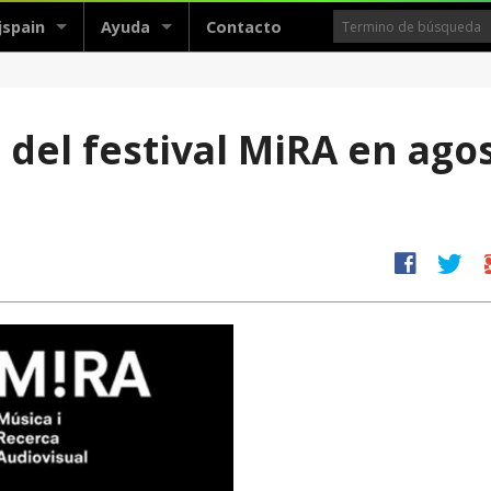
jspain
Ayuda
Contacto
del festival MiRA en ago
facebook
twitter
g