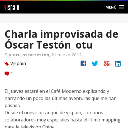
vj
spain
MENÚ
Comunidad
Charla improvisada de
Foros
Óscar Testón_otu
Noticias
Por
otu_oscarteston,
21 marzo 2012
Vjspain
facebook
twitter
google
linkedin
Vjspain
tag
1
comment
Ayuda
Contacto
El Jueves estaré en el Café Moderno explicando y
narrando un poco las últimas aventuras que me han
Entrar
pasado.
Desde el nuevo arranque de vjspain, con unos
Crear Cuenta
colaboradores muy especiales hasta el íltimo mapping
para la televisión China.