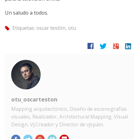
Un saludo a todos.
Etiquetas:
oscar testón
,
otu
tag
facebook
twitter
google
linkedin
otu_oscarteston
Mapping arquitectónico, Diseño de escenografías
visuales, Realizador, Architectural Mapping, Visual
Design, Vj.Creador y Director de vjspain.