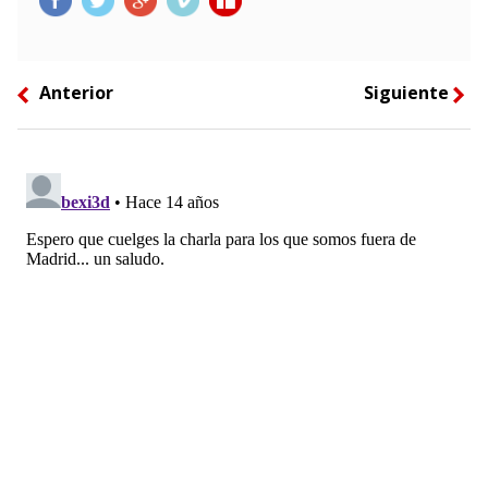
Anterior
Siguiente
left
right