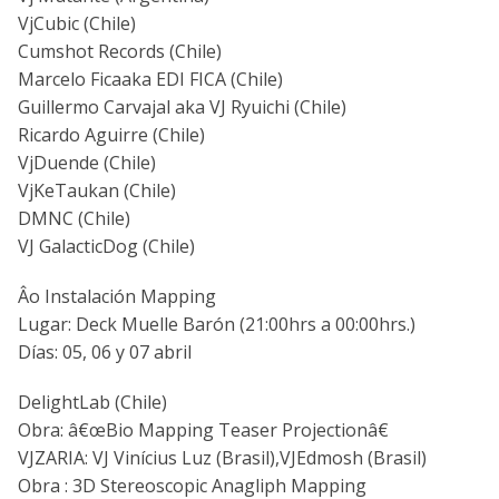
VjCubic (Chile)
Cumshot Records (Chile)
Marcelo Ficaaka EDI FICA (Chile)
Guillermo Carvajal aka VJ Ryuichi (Chile)
Ricardo Aguirre (Chile)
VjDuende (Chile)
VjKeTaukan (Chile)
DMNC (Chile)
VJ GalacticDog (Chile)
Âo Instalación Mapping
Lugar: Deck Muelle Barón (21:00hrs a 00:00hrs.)
Dí­as: 05, 06 y 07 abril
DelightLab (Chile)
Obra: â€œBio Mapping Teaser Projectionâ€
VJZARIA: VJ Viní­cius Luz (Brasil),VJEdmosh (Brasil)
Obra : 3D Stereoscopic Anagliph Mapping