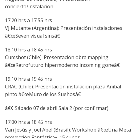
concierto/instalación.
17:20 hrs a 17:55 hrs
VJ Mutante (Argentina): Presentación instalaciones
â€œSeven visual sinsâ€
18:10 hrs a 18:45 hrs
Cumshot (Chile): Presentación obra mapping
â€œRetrofuturo hipermoderno incoming goneâ€
19:10 hrs a 19:45 hrs
CRAC (Chile): Presentación instalación plaza Aní­bal
pinto â€œMuro de los Sueñosâ€
â€¢ Sábado 07 de abril Sala 2 (por confirmar)
17:00 hrs a 18:45 hrs
Van Jesús y Joel Abel (Brasil): Workshop â€œUna Meta
proyección Fantástica». 15 cupos