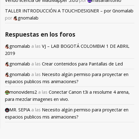
Vendo licencia de MadMapper 5.0.0
por
masanantonio
TALLER INTRODUCCIÓN A TOUCHDESIGNER – por Gnomalab
por
gnomalab
Respuestas en los foros
gnomalab
a las
VJ – LAB BOGOTÁ COLOMBIA! 1 DE ABRIL
2019
gnomalab
a las
Crear contenidos para Pantallas de Led
gnomalab
a las
Necesito algún permiso para proyectar en
espacios publicos mis animaciones?
monovidens2
a las
Conectar Canon t3i a resolume 4 arena,
para mezclar imagenes en vivo.
MR. SEPIA
a las
Necesito algún permiso para proyectar en
espacios publicos mis animaciones?