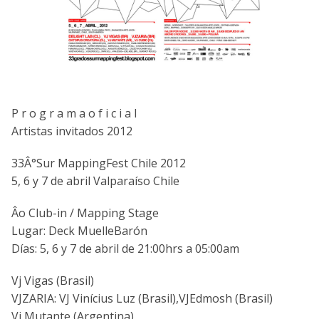
P r o g r a m a o f i c i a l
Artistas invitados 2012
33Â°Sur MappingFest Chile 2012
5, 6 y 7 de abril Valparaí­so Chile
Âo Club-in / Mapping Stage
Lugar: Deck MuelleBarón
Dí­as: 5, 6 y 7 de abril de 21:00hrs a 05:00am
Vj Vigas (Brasil)
VJZARIA: VJ Viní­cius Luz (Brasil),VJEdmosh (Brasil)
Vj Mutante (Argentina)