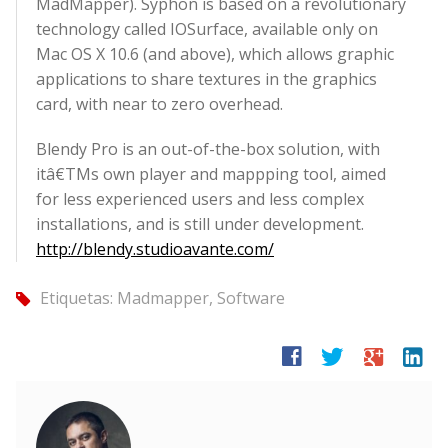
MadMapper). Syphon is based on a revolutionary
technology called IOSurface, available only on
Mac OS X 10.6 (and above), which allows graphic
applications to share textures in the graphics
card, with near to zero overhead.
Blendy Pro is an out-of-the-box solution, with
itâ€TMs own player and mappping tool, aimed
for less experienced users and less complex
installations, and is still under development.
http://blendy.studioavante.com/
Etiquetas:
Madmapper
,
Software
tag
facebook
twitter
google
linkedin