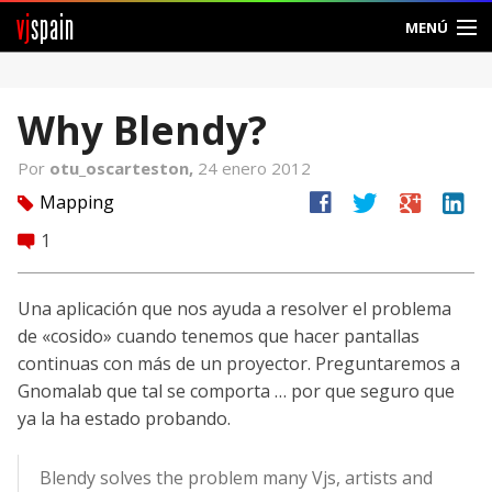
vj
spain
MENÚ
Comunidad
Why Blendy?
Foros
Por
otu_oscarteston,
24 enero 2012
Noticias
facebook
twitter
google
linkedin
Mapping
tag
Vjspain
1
comment
Ayuda
Una aplicación que nos ayuda a resolver el problema
de «cosido» cuando tenemos que hacer pantallas
Contacto
continuas con más de un proyector. Preguntaremos a
Gnomalab que tal se comporta … por que seguro que
Entrar
ya la ha estado probando.
Crear Cuenta
Blendy solves the problem many Vjs, artists and