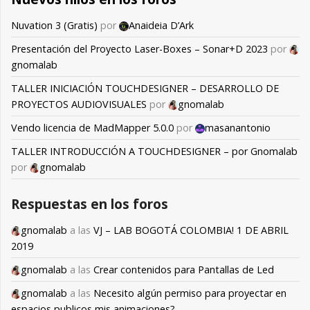
Nuvation 3 (Gratis)
por
Anaideia D’Ark
Presentación del Proyecto Laser-Boxes – Sonar+D 2023
por
gnomalab
TALLER INICIACIÓN TOUCHDESIGNER – DESARROLLO DE
PROYECTOS AUDIOVISUALES
por
gnomalab
Vendo licencia de MadMapper 5.0.0
por
masanantonio
TALLER INTRODUCCIÓN A TOUCHDESIGNER – por Gnomalab
por
gnomalab
Respuestas en los foros
gnomalab
a las
VJ – LAB BOGOTÁ COLOMBIA! 1 DE ABRIL
2019
gnomalab
a las
Crear contenidos para Pantallas de Led
gnomalab
a las
Necesito algún permiso para proyectar en
espacios publicos mis animaciones?