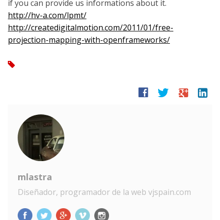
if you can provide us informations about it.
http://hv-a.com/lpmt/
http://createdigitalmotion.com/2011/01/free-
projection-mapping-with-openframeworks/
tag
facebook
twitter
google
linkedin
mlastra
Diseñador, programador de la web vjspain.com