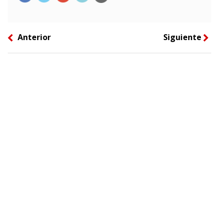
Anterior
Siguiente
left
right