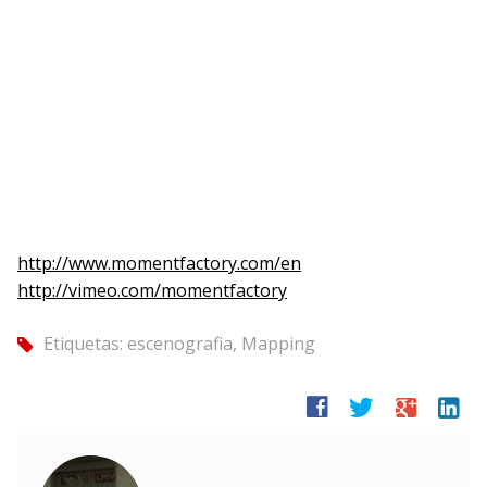
http://www.momentfactory.com/en
http://vimeo.com/momentfactory
Etiquetas:
escenografia
,
Mapping
tag
facebook
twitter
google
linkedin