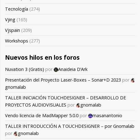
Tecnología
(274)
Vjing
(165)
Vjspain
(209)
Workshops
(277)
Nuevos hilos en los foros
Nuvation 3 (Gratis)
por
Anaideia D’Ark
Presentación del Proyecto Laser-Boxes – Sonar+D 2023
por
gnomalab
TALLER INICIACIÓN TOUCHDESIGNER – DESARROLLO DE
PROYECTOS AUDIOVISUALES
por
gnomalab
Vendo licencia de MadMapper 5.0.0
por
masanantonio
TALLER INTRODUCCIÓN A TOUCHDESIGNER – por Gnomalab
por
gnomalab