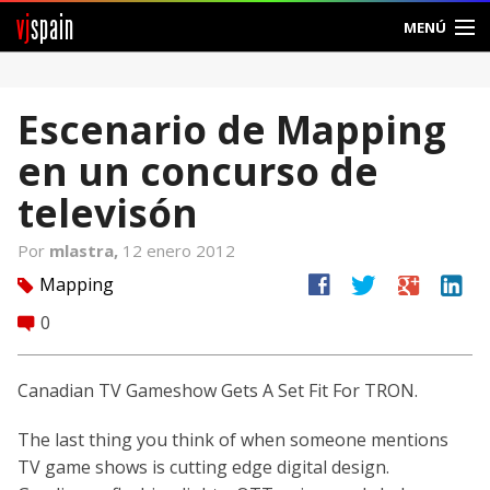
vj
spain
MENÚ
Comunidad
Escenario de Mapping
Foros
en un concurso de
Noticias
televisón
Vjspain
Por
mlastra,
12 enero 2012
facebook
twitter
google
linkedin
Mapping
tag
Ayuda
0
comment
Contacto
Canadian TV Gameshow Gets A Set Fit For TRON.
Entrar
The last thing you think of when someone mentions
Crear Cuenta
TV game shows is cutting edge digital design.