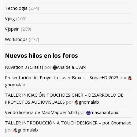
Tecnología
(274)
Vjing
(165)
Vjspain
(209)
Workshops
(277)
Nuevos hilos en los foros
Nuvation 3 (Gratis)
por
Anaideia D’Ark
Presentación del Proyecto Laser-Boxes – Sonar+D 2023
por
gnomalab
TALLER INICIACIÓN TOUCHDESIGNER – DESARROLLO DE
PROYECTOS AUDIOVISUALES
por
gnomalab
Vendo licencia de MadMapper 5.0.0
por
masanantonio
TALLER INTRODUCCIÓN A TOUCHDESIGNER – por Gnomalab
por
gnomalab