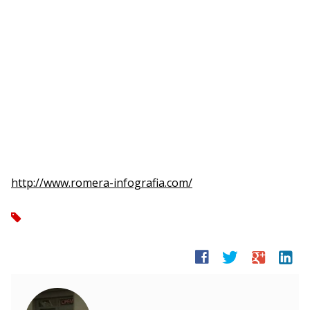
http://www.romera-infografia.com/
tag
facebook
twitter
google
linkedin