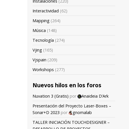
Instalaciones
(220)
Interactividad
(62)
Mapping
(264)
Música
(148)
Tecnología
(274)
Vjing
(165)
Vjspain
(209)
Workshops
(277)
Nuevos hilos en los foros
Nuvation 3 (Gratis)
por
Anaideia D’Ark
Presentación del Proyecto Laser-Boxes –
Sonar+D 2023
por
gnomalab
TALLER INICIACIÓN TOUCHDESIGNER –
DESARROLLO DE PROYECTOS