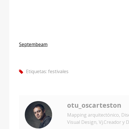
Septembeam
Etiquetas:
festivales
tag
otu_oscarteston
Mapping arquitectónico, Dise
Visual Design, Vj.Creador y D