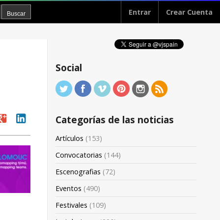
Entrar
Crear Cuenta
Social
oogle
linkedin
Categorías de las noticias
Artículos
(153)
Convocatorias
(144)
Escenografias
(72)
Eventos
(490)
Festivales
(109)