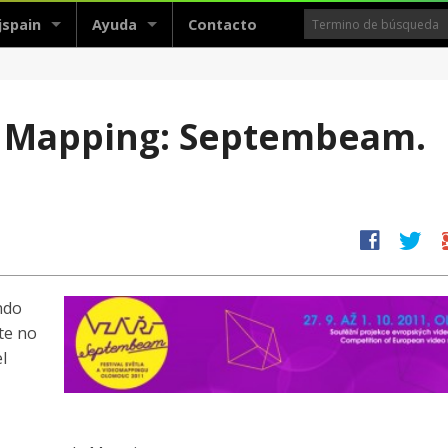
jspain
Ayuda
Contacto
 y Mapping: Septembeam.
facebook
twitter
g
ndo
te no
l