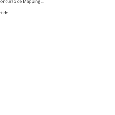
n concurso de Mapping …
rtido …