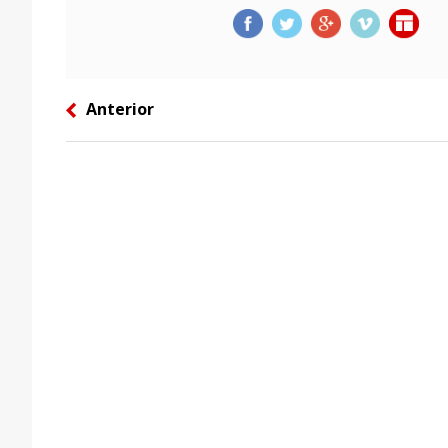
Anterior
left