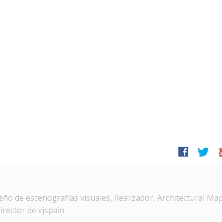
facebook
twitter
g
ño de escenografías visuales, Realizador, Architectural Ma
irector de vjspain.