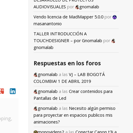
AUDIOVISUALES
por
gnomalab
Vendo licencia de MadMapper 5.0.0
por
masanantonio
TALLER INTRODUCCIÓN A
TOUCHDESIGNER – por Gnomalab
por
gnomalab
Respuestas en los foros
gnomalab
a las
VJ – LAB BOGOTÁ
COLOMBIA! 1 DE ABRIL 2019
oogle
linkedin
gnomalab
a las
Crear contenidos para
Pantallas de Led
gnomalab
a las
Necesito algún permiso
para proyectar en espacios publicos mis
pping,
animaciones?
monovidens2
a las
Conectar Canon t3i a