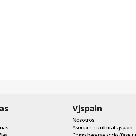
as
Vjspain
Nosotros
rias
Asociación cultural vjspain
ias
Como hacerse socio (fase p