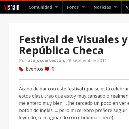
vj
spain
Comunidad
Foros
Noticias
V
Festival de Visuales
República Checa
Por
otu_oscarteston,
28 septiembre 2011
Eventos
0
tag
comment
Acabo de dar con este festival (que se está celebra
estos días), creo que estoy muy cansado o realmen
me entero muy bien ….(he tardado un poco en ver e
botón de inglés …. pero mi cerebro prefiere seguir
leyendo, o imaginando con el idioma Checo).