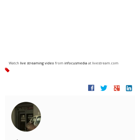
Watch
live streaming video
from
infocusmedia
at livestream.com
tag
facebook
twitter
google
linkedin