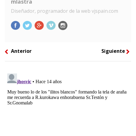
mlastra
Diseñador, programador de la web vjspain.com
Anterior
Siguiente
left
right