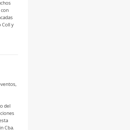
muchos
o con
acadas
 Coll y
eventos,
o del
iciones
esta
in Cba.