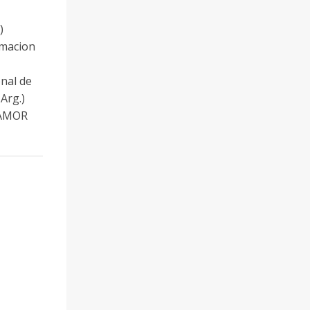
)
imacion
onal de
Arg.)
E AMOR