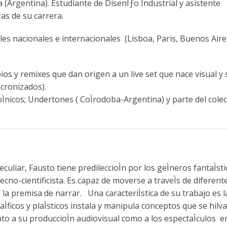
 (Argentina). Estudiante de DisenÌƒo Industrial y asistente
ras de su carrera.
ales nacionales e internacionales (Lisboa, Paris, Buenos Aire
os y remixes que dan origen a un live set que nace visual y 
ncronizados).
Ìnicos; Undertones ( CoÌrodoba-Argentina) y parte del colec
uliar, Fausto tiene predileccioÌn por los geÌneros fantaÌsti
tecno-cientificista. Es capaz de moverse a traveÌs de diferent
la premisa de narrar. Una caracteriÌstica de su trabajo es l
raÌficos y plaÌsticos instala y manipula conceptos que se hil
o a su produccioÌn audiovisual como a los espectaÌculos en