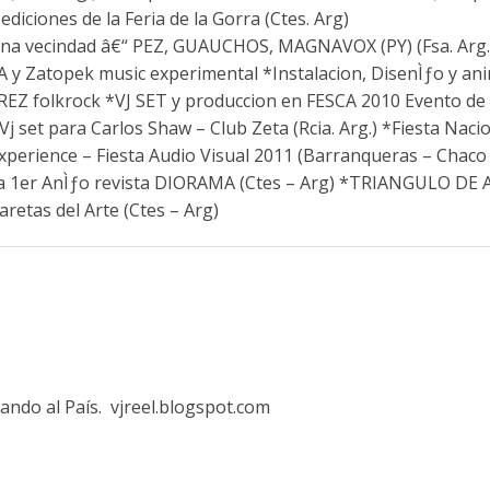
 ediciones de la Feria de la Gorra (Ctes. Arg)
buena vecindad â€“ PEZ, GUAUCHOS, MAGNAVOX (PY) (Fsa. Arg.
 y Zatopek music experimental *Instalacion, DisenÌƒo y an
EZ folkrock *VJ SET y produccion en FESCA 2010 Evento de
*Vj set para Carlos Shaw – Club Zeta (Rcia. Arg.) *Fiesta Naci
 Experience – Fiesta Audio Visual 2011 (Barranqueras – Chaco 
sta 1er AnÌƒo revista DIORAMA (Ctes – Arg) *TRIANGULO D
retas del Arte (Ctes – Arg)
ando al Paí­s. vjreel.blogspot.com