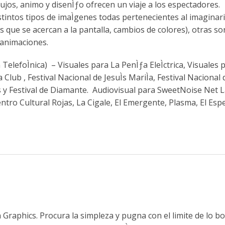
ujos, animo y disenÌƒo ofrecen un viaje a los espectadores.
distintos tipos de imaÌgenes todas pertenecientes al imaginar
̀neas que se acercan a la pantalla, cambios de colores), otras so
y animaciones.
TelefoÌnica) – Visuales para La PenÌƒa EleÌctrica, Visuales 
Club , Festival Nacional de JesuÌs MariÌa, Festival Nacional 
lores y Festival de Diamante. Audiovisual para SweetNoise Net L
 Centro Cultural Rojas, La Cigale, El Emergente, Plasma, El Espe
on Graphics. Procura la simpleza y pugna con el limite de lo b