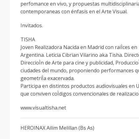
perfomance en vivo, y propuestas multidisciplinari
contemporaneas con énfasis en el Arte Visual.
Invitados.
TISHA
Joven Realizadora Nacida en Madrid con raiÌces en
Argentina. Leticia Cibrian Vilarino aka Tisha. Direct
DireccioÌn de Arte para cine y publicidad, Producci
ciudades del mundo, proponiendo performances que
geometriÌa exacervada.
Participa en distintos productos audiovisuales en 
que conviven coÌdigos convencionales de realizacioÌ
www.visualtisha.net
HEROINAX Ailim Melillan (Bs As)