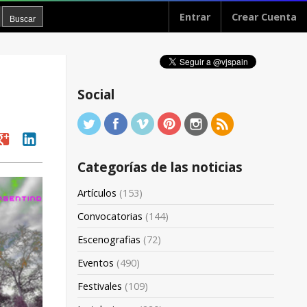
Entrar
Crear Cuenta
Social
oogle
linkedin
Categorías de las noticias
Artículos
(153)
Convocatorias
(144)
Escenografias
(72)
Eventos
(490)
Festivales
(109)