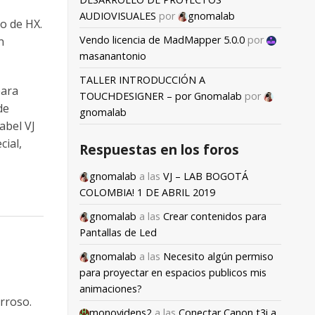
AUDIOVISUALES
por
gnomalab
io de HX.
Vendo licencia de MadMapper 5.0.0
por
n
masanantonio
TALLER INTRODUCCIÓN A
para
TOUCHDESIGNER – por Gnomalab
por
de
gnomalab
abel VJ
cial,
Respuestas en los foros
gnomalab
a las
VJ – LAB BOGOTÁ
COLOMBIA! 1 DE ABRIL 2019
gnomalab
a las
Crear contenidos para
Pantallas de Led
gnomalab
a las
Necesito algún permiso
para proyectar en espacios publicos mis
animaciones?
orroso.
monovidens2
a las
Conectar Canon t3i a