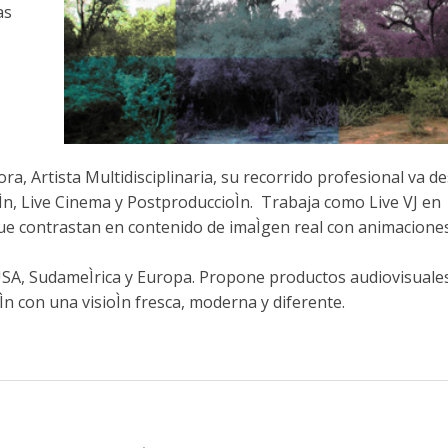
as
ora, Artista Multidisciplinaria, su recorrido profesional va d
oÌn, Live Cinema y PostproduccioÌn. Trabaja como Live VJ en
 contrastan en contenido de imaÌgen real con animacione
USA, SudameÌrica y Europa. Propone productos audiovisuale
n con una visioÌn fresca, moderna y diferente.