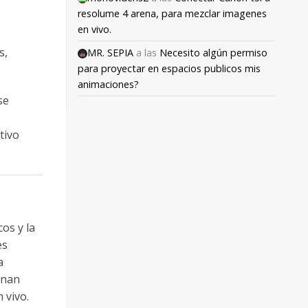
resolume 4 arena, para mezclar imagenes
en vivo.
s,
MR. SEPIA
a las
Necesito algún permiso
para proyectar en espacios publicos mis
animaciones?
se
tivo
cos y la
es
a
vanan
 vivo.