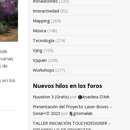
Instalaciones
(220)
Interactividad
(62)
Mapping
(264)
Música
(148)
Tecnología
(274)
Vjing
(165)
esde
 varias
Vjspain
(209)
s de
Workshops
(277)
s en los
Nuevos hilos en los foros
Nuvation 3 (Gratis)
por
Anaideia D’Ark
Presentación del Proyecto Laser-Boxes –
Sonar+D 2023
por
gnomalab
TALLER INICIACIÓN TOUCHDESIGNER –
DESARROLLO DE PROYECTOS