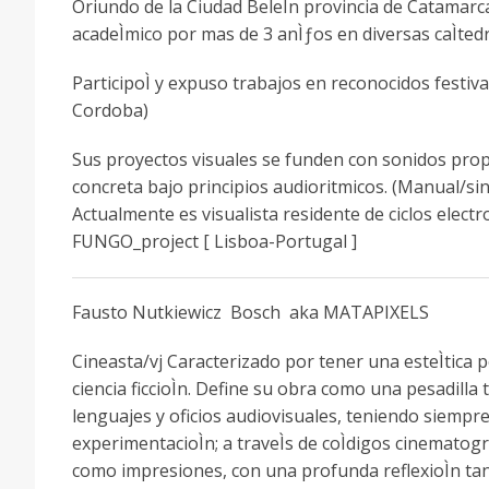
Oriundo de la Ciudad BeleÌn provincia de Catamarca
acadeÌmico por mas de 3 anÌƒos en diversas caÌted
ParticipoÌ y expuso trabajos en reconocidos festiv
Cordoba)
Sus proyectos visuales se funden con sonidos propi
concreta bajo principios audioritmicos. (Manual/si
Actualmente es visualista residente de ciclos electro
FUNGO_project [ Lisboa-Portugal ]
Fausto Nutkiewicz Bosch aka MATAPIXELS
Cineasta/vj Caracterizado por tener una esteÌtica pec
ciencia ficcioÌn. Define su obra como una pesadilla 
lenguajes y oficios audiovisuales, teniendo siempre 
experimentacioÌn; a traveÌs de coÌdigos cinematog
como impresiones, con una profunda reflexioÌn tant