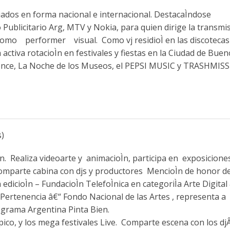
emiados en forma nacional e internacional. DestacaÌndose
licitario Arg, MTV y Nokia, para quien dirige la transmisio
former visual. Como vj residioÌ en las discotecas
 activa rotacioÌn en festivales y fiestas en la Ciudad de Bue
ence, La Noche de los Museos, el PEPSI MUSIC y TRASHMIS
)
ioÌn. Realiza videoarte y animacioÌn, participa en exposicione
comparte cabina con djs y productores MencioÌn de honor de
ioÌn – FundacioÌn TelefoÌnica en categoriÌa Arte Digital
ertenencia â€“ Fondo Nacional de las Artes , representa a
ograma Argentina Pinta Bien.
AtiÌpico, y los mega festivales Live. Comparte escena con los djÂ