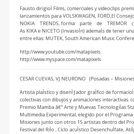
Fausto dirigioÌ Films, comerciales y videoclips pr
lanzamientos para VOLSKWAGEN, FORD,El Consejo Pub
NOKIA TRENDS, forma parte de TREMOR como per
As KIKA e NICETO (InvasioÌn) ademaÌs de tener una
entre ellas: MUTEK, South American Music Confer
http://www.youtube.com/matapixels
http://www.myspace.com/matapixels
CESAR CUEVAS, VJ NEURONO (Posadas – Misiones
Artista plaÌstico y disenÌƒador graÌfico de formac
colectivas con dibujos y animaciones interactivas. 
Premio Mamba â€“ Arte y Muevas TecnologiÌas 5ta edic
Multimedia Experimental, elegido por el Programa P
Misiones junto con otros 15 artistas dentro del Pr
Festival del RiÌo , Ciclo acuÌstico DesenchuÌfate, 