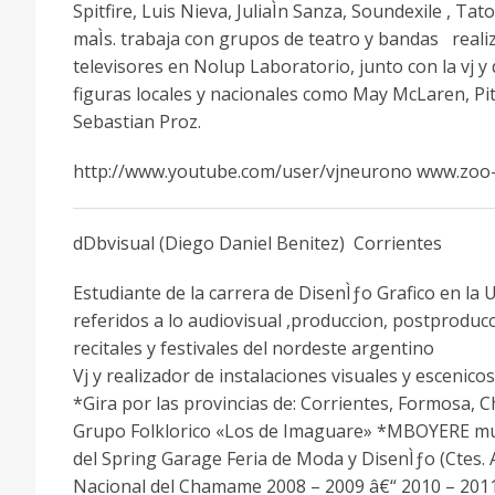
Spitfire, Luis Nieva, JuliaÌn Sanza, Soundexile , Ta
maÌs. trabaja con grupos de teatro y bandas reali
televisores en Nolup Laboratorio, junto con la vj y 
figuras locales y nacionales como May McLaren, Pit
Sebastian Proz.
http://www.youtube.com/user/vjneurono www.zoo
dDbvisual (Diego Daniel Benitez) Corrientes
Estudiante de la carrera de DisenÌƒo Grafico en l
referidos a lo audiovisual ,produccion, postproducci
recitales y festivales del nordeste argentino
Vj y realizador de instalaciones visuales y escenicos
*Gira por las provincias de: Corrientes, Formosa, Ch
Grupo Folklorico «Los de Imaguare» *MBOYERE muestr
del Spring Garage Feria de Moda y DisenÌƒo (Ctes. 
Nacional del Chamame 2008 – 2009 â€“ 2010 – 2011 