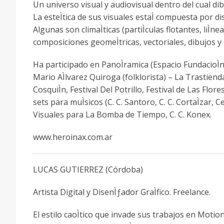
Un universo visual y audiovisual dentro del cual dib
La esteÌtica de sus visuales estaÌ compuesta por 
Algunas son climaÌticas (partiÌculas flotantes, liI
composiciones geomeÌtricas, vectoriales, dibujos 
Ha participado en PanoÌramica (Espacio FundacioÌn 
Mario AÌlvarez Quiroga (folklorista) – La Trastienda 
CosquiÌn, Festival Del Potrillo, Festival de Las F
sets para muÌsicos (C. C. Santoro, C. C. CortaÌzar,
Visuales para La Bomba de Tiempo, C. C. Konex.
www.heroinax.com.ar
LUCAS GUTIERREZ (Córdoba)
Artista Digital y DisenÌƒador GraÌfico. Freelance.
El estilo caoÌtico que invade sus trabajos en Moti