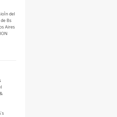
Ìn del
 de Bs
nos Aires
SION
s
l
 &
 ́s