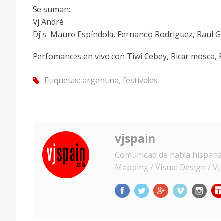
Se suman:
Vj André
Dj ́s Mauro Espí­ndola, Fernando Rodriguez, Raul Gi
Perfomances en vivo con Tiwi Cebey, Ricar mosca,
Etiquetas:
argentina
,
festivales
tag
vjspain
Comunidad de habla hispana d
Mapping / Visual Design / Vj /