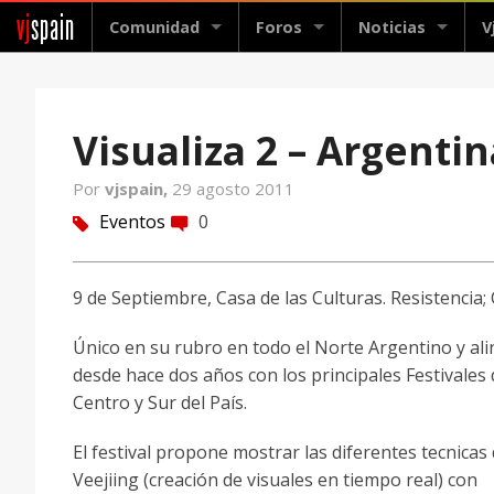
vj
spain
Comunidad
Foros
Noticias
V
Visualiza 2 – Argentin
Por
vjspain,
29 agosto 2011
Eventos
0
tag
comment
9 de Septiembre, Casa de las Culturas. Resistencia;
Único en su rubro en todo el Norte Argentino y al
desde hace dos años con los principales Festivales
Centro y Sur del Paí­s.
El festival propone mostrar las diferentes tecnicas
Veejiing (creación de visuales en tiempo real) con