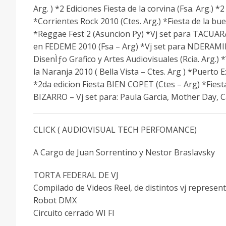
Arg. ) *2 Ediciones Fiesta de la corvina (Fsa. Arg.) *2
*Corrientes Rock 2010 (Ctes. Arg.) *Fiesta de la 
*Reggae Fest 2 (Asuncion Py) *Vj set para TACUARA
en FEDEME 2010 (Fsa – Arg) *Vj set para NDERAMIR
DisenÌƒo Grafico y Artes Audiovisuales (Rcia. Arg.) 
la Naranja 2010 ( Bella Vista – Ctes. Arg ) *Puerto
*2da edicion Fiesta BIEN COPET (Ctes – Arg) *Fie
BIZARRO – Vj set para: Paula Garcia, Mother Day, Ca
CLICK ( AUDIOVISUAL TECH PERFOMANCE)
A Cargo de Juan Sorrentino y Nestor Braslavsky
TORTA FEDERAL DE VJ
Compilado de Videos Reel, de distintos vj represent
Robot DMX
Circuito cerrado WI FI