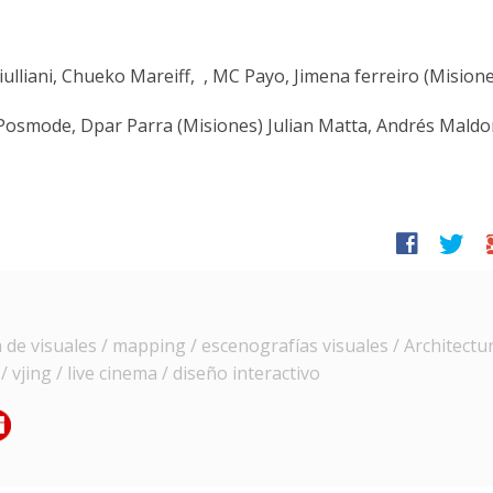
ulliani, Chueko Mareiff, , MC Payo, Jimena ferreiro (Mision
 Posmode, Dpar Parra (Misiones) Julian Matta, Andrés Maldo
facebook
twitter
g
e visuales / mapping / escenografías visuales / Architectur
 vjing / live cinema / diseño interactivo