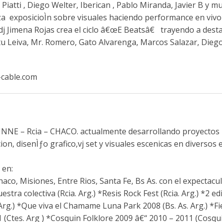
to Piatti , Diego Welter, Iberican , Pablo Miranda, Javier B y 
za exposicioÌn sobre visuales haciendo performance en viv
dj Jimena Rojas crea el ciclo â€œE Beatsâ€ trayendo a dest
u Leiva, Mr. Romero, Gato Alvarenga, Marcos Salazar, Diego
-cable.com
a UNNE – Rcia – CHACO. actualmente desarrollando proyectos
on, disenÌƒo grafico,vj set y visuales escenicas en diversos 
 en:
aco, Misiones, Entre Rios, Santa Fe, Bs As. con el expectacul
a colectiva (Rcia. Arg.) *Resis Rock Fest (Rcia. Arg.) *2 ed
Arg.) *Que viva el Chamame Luna Park 2008 (Bs. As. Arg.) *Fi
(Ctes. Arg ) *Cosquin Folklore 2009 â€“ 2010 – 2011 (Cosqu