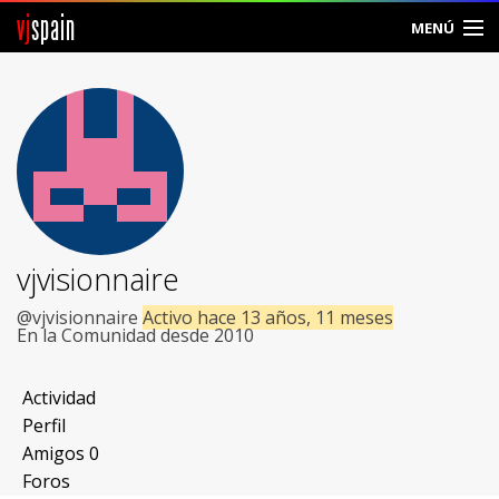
vj
spain
MENÚ
Comunidad
Foros
Noticias
Vjspain
vjvisionnaire
Ayuda
@vjvisionnaire
Activo hace 13 años, 11 meses
En la Comunidad desde 2010
Contacto
Actividad
Entrar
Perfil
Amigos
0
Crear Cuenta
Foros