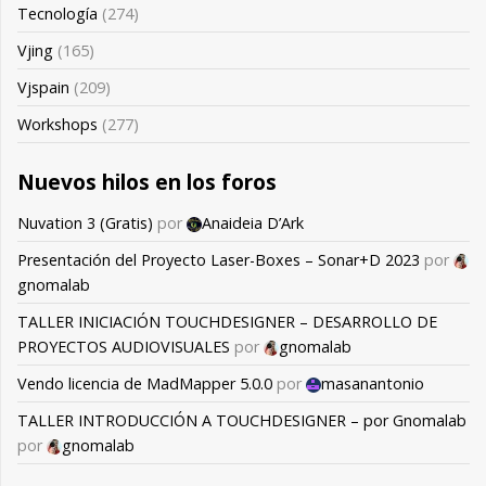
Tecnología
(274)
Vjing
(165)
Vjspain
(209)
Workshops
(277)
Nuevos hilos en los foros
Nuvation 3 (Gratis)
por
Anaideia D’Ark
Presentación del Proyecto Laser-Boxes – Sonar+D 2023
por
gnomalab
TALLER INICIACIÓN TOUCHDESIGNER – DESARROLLO DE
PROYECTOS AUDIOVISUALES
por
gnomalab
Vendo licencia de MadMapper 5.0.0
por
masanantonio
TALLER INTRODUCCIÓN A TOUCHDESIGNER – por Gnomalab
por
gnomalab