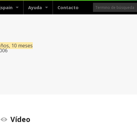
jspain
Ayuda
Contacto
años, 10 meses
2006
Vídeo
view