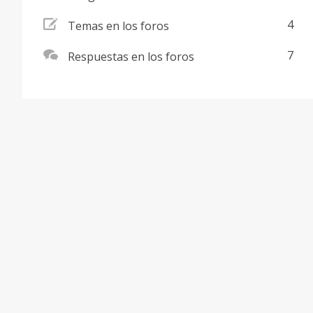
addnew
4
Temas en los foros
comments
7
Respuestas en los foros