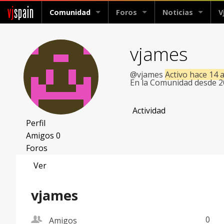
vj
spain
Comunidad
Foros
Noticias
V
vjames
@vjames
Activo hace 14 
En la Comunidad desde 
Actividad
Perfil
Amigos
0
Foros
Ver
vjames
friend
0
Amigos