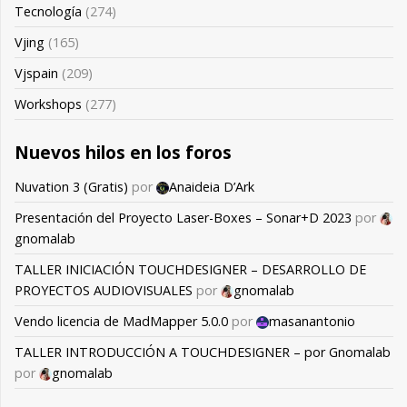
Tecnología
(274)
Vjing
(165)
Vjspain
(209)
Workshops
(277)
Nuevos hilos en los foros
Nuvation 3 (Gratis)
por
Anaideia D’Ark
Presentación del Proyecto Laser-Boxes – Sonar+D 2023
por
gnomalab
TALLER INICIACIÓN TOUCHDESIGNER – DESARROLLO DE
PROYECTOS AUDIOVISUALES
por
gnomalab
Vendo licencia de MadMapper 5.0.0
por
masanantonio
TALLER INTRODUCCIÓN A TOUCHDESIGNER – por Gnomalab
por
gnomalab