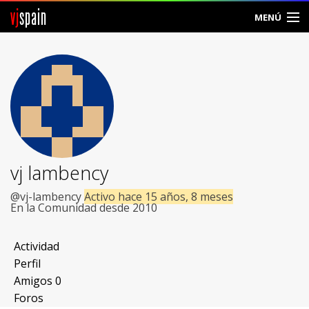
vj
spain
MENÚ
Comunidad
Foros
Noticias
Vjspain
vj lambency
Ayuda
@vj-lambency
Activo hace 15 años, 8 meses
En la Comunidad desde 2010
Contacto
Actividad
Entrar
Perfil
Amigos
0
Crear Cuenta
Foros