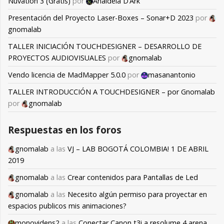
Nuvation 3 (Gratis)
por
Anaideia D’Ark
Presentación del Proyecto Laser-Boxes – Sonar+D 2023
por
gnomalab
TALLER INICIACIÓN TOUCHDESIGNER – DESARROLLO DE
PROYECTOS AUDIOVISUALES
por
gnomalab
Vendo licencia de MadMapper 5.0.0
por
masanantonio
TALLER INTRODUCCIÓN A TOUCHDESIGNER – por Gnomalab
por
gnomalab
Respuestas en los foros
gnomalab
a las
VJ – LAB BOGOTÁ COLOMBIA! 1 DE ABRIL
2019
gnomalab
a las
Crear contenidos para Pantallas de Led
gnomalab
a las
Necesito algún permiso para proyectar en
espacios publicos mis animaciones?
monovidens2
a las
Conectar Canon t3i a resolume 4 arena,