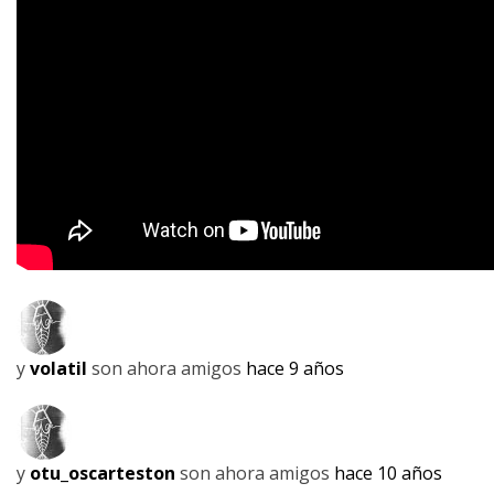
y
volatil
son ahora amigos
hace 9 años
y
otu_oscarteston
son ahora amigos
hace 10 años