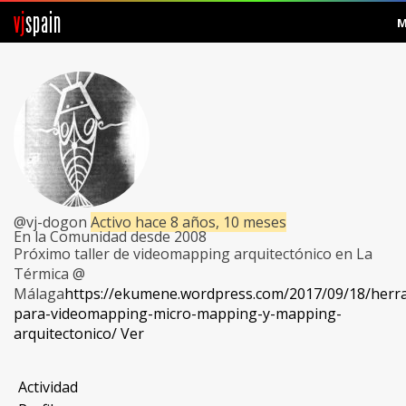
vj
spain
M
Comunidad
Foros
Noticias
Vjspain
@vj-dogon
Activo hace 8 años, 10 meses
En la Comunidad desde 2008
Ayuda
Próximo taller de videomapping arquitectónico en La
Térmica @
Contacto
Málaga
https://ekumene.wordpress.com/2017/09/18/herr
para-videomapping-micro-mapping-y-mapping-
Entrar
arquitectonico/
Ver
Crear Cuenta
Actividad