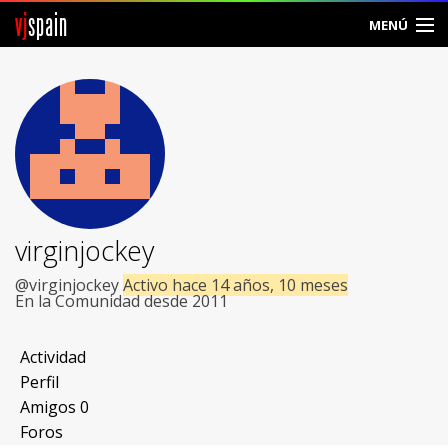
vj
spain
MENÚ
Comunidad
Foros
Noticias
Vjspain
virginjockey
Ayuda
@virginjockey
Activo hace 14 años, 10 meses
En la Comunidad desde 2011
Contacto
Actividad
Entrar
Perfil
Amigos
0
Crear Cuenta
Foros