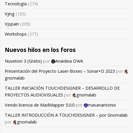
Tecnología
(274)
Vjing
(165)
Vjspain
(209)
Workshops
(277)
Nuevos hilos en los foros
Nuvation 3 (Gratis)
por
Anaideia D’Ark
Presentación del Proyecto Laser-Boxes – Sonar+D 2023
por
gnomalab
TALLER INICIACIÓN TOUCHDESIGNER – DESARROLLO DE
PROYECTOS AUDIOVISUALES
por
gnomalab
Vendo licencia de MadMapper 5.0.0
por
masanantonio
TALLER INTRODUCCIÓN A TOUCHDESIGNER – por Gnomalab
por
gnomalab